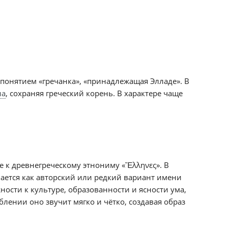
 понятием «гречанка», «принадлежащая Элладе». В
на
, сохраняя греческий корень. В характере чаще
е к древнегреческому этнониму «Ἕλληνες». В
ается как авторский или редкий вариант имени
ости к культуре, образованности и ясности ума,
лении оно звучит мягко и чётко, создавая образ