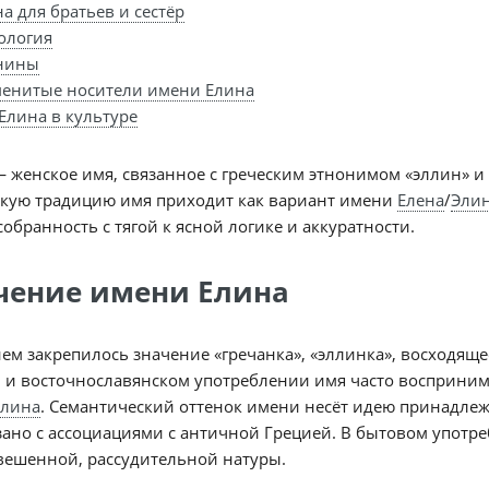
а для братьев и сестёр
ология
нины
енитые носители имени Елина
Елина в культуре
 женское имя, связанное с греческим этнонимом «эллин» и
скую традицию имя приходит как вариант имени
Елена
/
Эли
собранность с тягой к ясной логике и аккуратности.
чение имени Елина
ем закрепилось значение «гречанка», «эллинка», восходяще
 и восточнославянском употреблении имя часто восприним
лина
. Семантический оттенок имени несёт идею принадлежн
зано с ассоциациями с античной Грецией. В бытовом употреб
вешенной, рассудительной натуры.