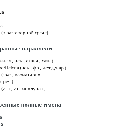
ша
а
и
(в разговорной среде)
ранные параллели
 (англ., нем., сканд., фин.)
ne/Helena (нем., фр., междунар.)
 (груз., вариативно)
 (греч.)
 (исп., ит., междунар.)
венные полные имена
а
на