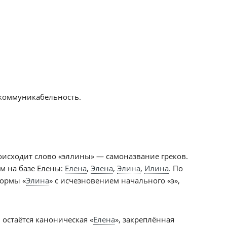
 коммуникабельность.
роисходит слово «эллины» — самоназвание греков.
м на базе Елены:
Елена
,
Элена
,
Элина
,
Илина
. По
формы «
Элина
» с исчезновением начального «э»,
остаётся каноническая «
Елена
», закреплённая