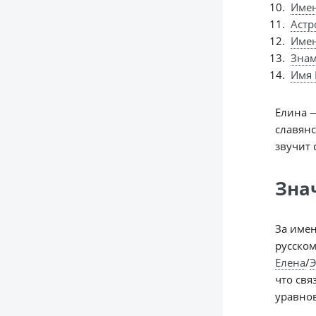
Имен
Астр
Име
Знам
Имя 
Елина —
славян
звучит 
Зна
За имен
русском
Елена
/
Э
что свя
уравно