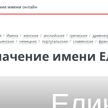
ние имени
онлайн
я
Имена
женские
английские
греческие
древнег
ьянские
немецкие
португальские
славянские
фран
Значение имени 