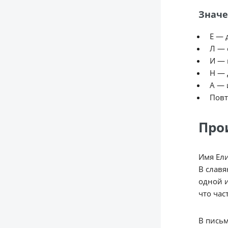
Значе
Е — 
Л — 
И — 
Н — 
А — 
Повт
Про
Имя Ели
В славя
одной и
что час
В письм