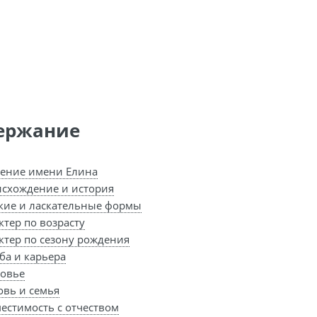
ержание
ение имени Елина
схождение и история
кие и ласкательные формы
ктер по возрасту
ктер по сезону рождения
ба и карьера
овье
вь и семья
естимость с отчеством