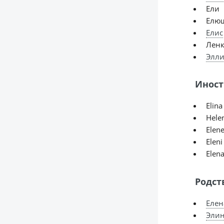
Ели
Елю
Елис
Ленк
Элл
Иност
Elina
Hele
Elene
Eleni
Elena
Родст
Елен
Эли