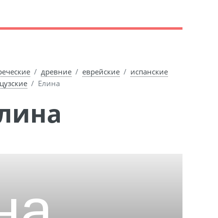
реческие
древние
еврейские
испанские
цузские
Елина
Елина