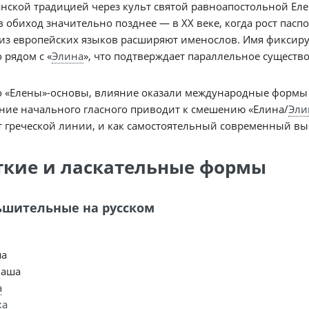
нской традицией через культ святой равноапостольной Ел
в обиход значительно позднее — в XX веке, когда рост пасп
з европейских языков расширяют именослов. Имя фиксирует
 рядом с «
Элина
», что подтверждает параллельное существ
«Елены»-основы, влияние оказали международные формы Hel
ние начального гласного приводит к смешению «Елина/
Эли
 греческой линии, и как самостоятельный современный выб
ткие и ласкательные формы
шительные на русском
ша
наша
а
ка