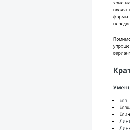
христиа
входят 
формы и
нередко
Помимо 
упроще
вариант
Кра
Умень
Еля
Еля
Ели
Лин
Лин