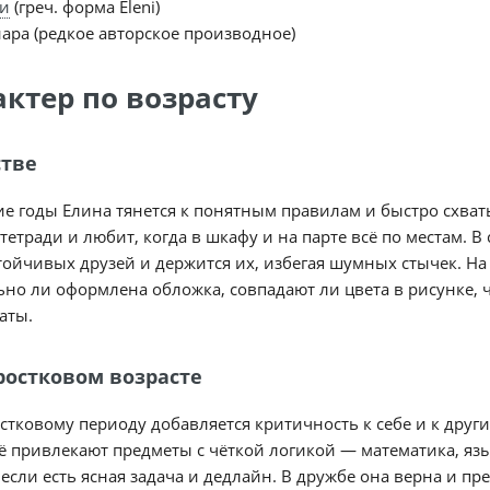
и
(греч. форма Eleni)
ара (редкое авторское производное)
актер по возрасту
стве
ие годы Елина тянется к понятным правилам и быстро схват
тетради и любит, когда в шкафу и на парте всё по местам. 
тойчивых друзей и держится их, избегая шумных стычек. На
но ли оформлена обложка, совпадают ли цвета в рисунке, 
аты.
ростковом возрасте
стковому периоду добавляется критичность к себе и к други
Её привлекают предметы с чёткой логикой — математика, я
 если есть ясная задача и дедлайн. В дружбе она верна и 