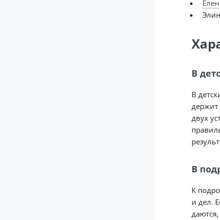
Елен
Элин
Хар
В дет
В детск
держит 
двух ус
правиль
результ
В под
К подро
и дел. 
даются,