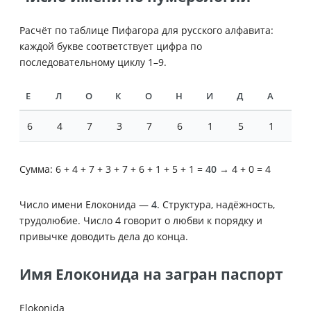
Расчёт по таблице Пифагора для русского алфавита:
каждой букве соответствует цифра по
последовательному циклу 1–9.
Е
Л
О
К
О
Н
И
Д
А
6
4
7
3
7
6
1
5
1
Сумма: 6 + 4 + 7 + 3 + 7 + 6 + 1 + 5 + 1 =
40
→ 4 + 0 = 4
Число имени Елоконида —
4
. Структура, надёжность,
трудолюбие. Число 4 говорит о любви к порядку и
привычке доводить дела до конца.
Имя Елоконида на загран паспорт
Elokonida