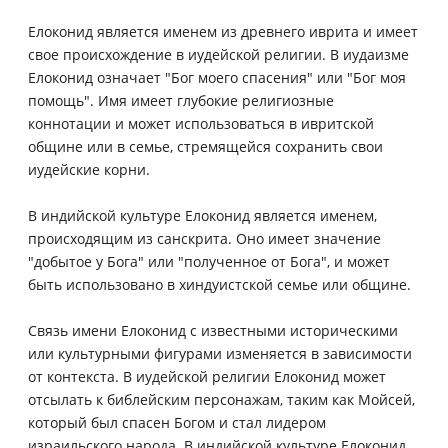
Елоконид является именем из древнего иврита и имеет
свое происхождение в иудейской религии. В иудаизме
Елоконид означает "Бог моего спасения" или "Бог моя
помощь". Имя имеет глубокие религиозные
коннотации и может использоваться в ивритской
общине или в семье, стремящейся сохранить свои
иудейские корни.
В индийской культуре Елоконид является именем,
происходящим из санскрита. Оно имеет значение
"добытое у Бога" или "полученное от Бога", и может
быть использовано в хиндуистской семье или общине.
Связь имени Елоконид с известными историческими
или культурными фигурами изменяется в зависимости
от контекста. В иудейской религии Елоконид может
отсылать к библейским персонажам, таким как Мойсей,
который был спасен Богом и стал лидером
израильского народа. В индийской культуре Елоконид