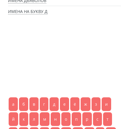
ИМЕНА ДЬЯВОЛОВ
ИМЕНА НА БУКВУ Д
а
б
в
г
д
е
ё
ж
з
и
й
к
л
м
н
о
п
р
с
т