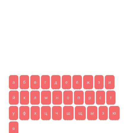
а
б
в
г
д
е
ё
ж
з
и
й
к
л
м
н
о
п
р
с
т
у
ф
х
ц
ч
ш
щ
ы
э
ю
я