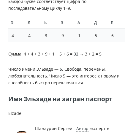
каждой букве соответствует цифра по
последовательному циклу 1–9.
Э
Л
Ь
З
А
Д
Е
4
4
3
9
1
5
6
Сумма: 4 + 4 + 3 + 9 + 1 + 5 + 6 =
32
→ 3 + 2 = 5
Число имени Эльзаде —
5
. Свобода, перемены,
любознательность. Число 5 — это интерес к новому и
способность быстро переключаться.
Имя Эльзаде на загран паспорт
Elzade
Шанаурин Сергей -
Автор
эксперт в