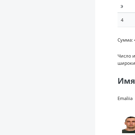
Э
4
Сумма: 4
Число 
широки
Имя
Emaliia