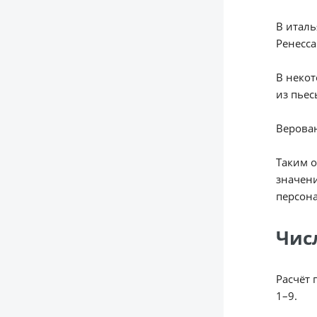
В италь
Ренесса
В некот
из пьес
Верован
Таким о
значени
персон
Чис
Расчёт 
1–9.