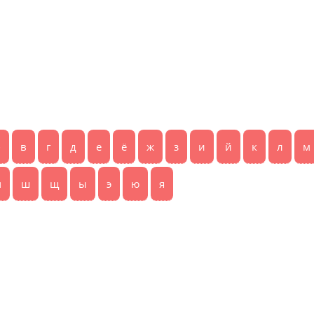
б
в
г
д
е
ё
ж
з
и
й
к
л
м
ч
ш
щ
ы
э
ю
я