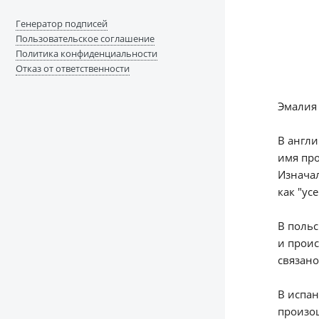
Генератор подписей
Пользовательское соглашение
Политика конфиденциальности
Отказ от ответственности
Эмалия 
В англи
имя про
Изначал
как "ус
В польс
и проис
связано
В испа
произош