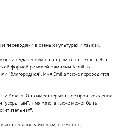
и переводами в разных культурах и языках.
ени с ударением на втором слоге - Emilia. Это
нской формой римской фамилии Aemilius.
ли "благородная". Имя Emilia также переводится
ени Amelia. Оно имеет германское происхождение
и "усердный". Имя Amelia также может быть
осхитительная".
новым трендовым именем, возможно,