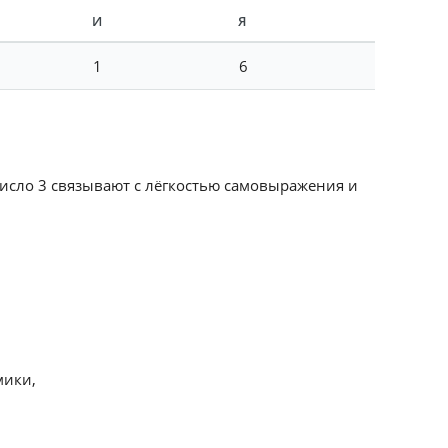
И
Я
1
6
Число 3 связывают с лёгкостью самовыражения и
мики,