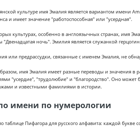
янской культуре имя Эмалия является вариантом имени Ame
нса и имеет значение "работоспособная" или "усердная".
орых культурах, особенно в англоязычных странах, имя Эм
ы "Двенадцатая ночь". Эмилия является служанкой герцогин
ия или предрассудки, связанные с именем Эмалия, не обн
бразом, имя Эмалия имеет разные переводы и значения в р
ями "усердие", "трудолюбие" и "благородство". Оно может
ажами и известными фамилиями в истории.
ло имени по нумерологии
по таблице Пифагора для русского алфавита: каждой букве 