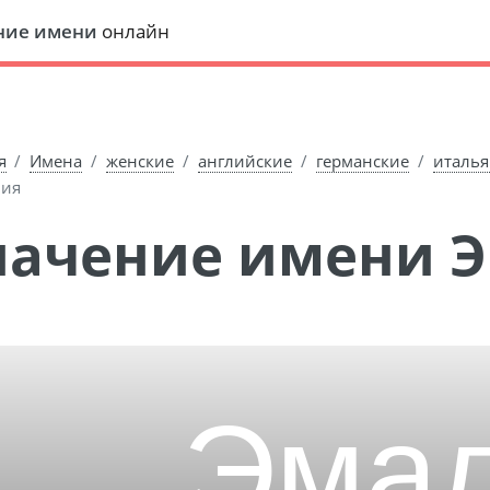
ние имени
онлайн
я
Имена
женские
английские
германские
италья
лия
Значение имени 