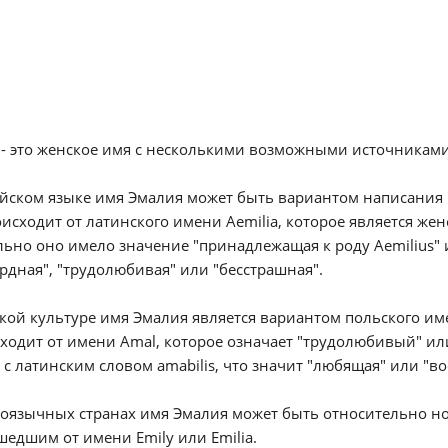
- это женское имя с несколькими возможными источниками 
йском языке имя Эмалия может быть вариантом написания им
исходит от латинского имени Aemilia, которое является же
ьно оно имело значение "принадлежащая к роду Aemilius" и
ердная", "трудолюбивая" или "бесстрашная".
кой культуре имя Эмалия является вариантом польского им
ходит от имени Amal, которое означает "трудолюбивый" ил
 с латинским словом amabilis, что значит "любящая" или "в
ноязычных странах имя Эмалия может быть относительно 
едшим от имени Emily или Emilia.