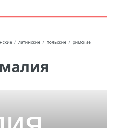
нские
латинские
польские
римские
Эмалия