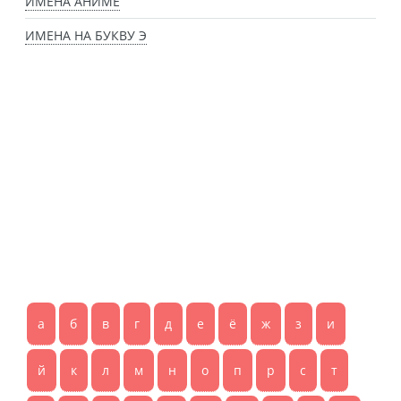
ИМЕНА АНИМЕ
ИМЕНА НА БУКВУ Э
а
б
в
г
д
е
ё
ж
з
и
й
к
л
м
н
о
п
р
с
т