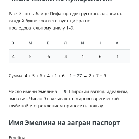
Расчёт по таблице Пифагора для русского алфавита:
каждой букве соответствует цифра по
последовательному циклу 1–9.
Э
М
Е
Л
И
Н
А
4
5
6
4
1
6
1
Сумма: 4 + 5 + 6 + 4 + 1 + 6 + 1 =
27
→ 2 + 7 = 9
Число имени Эмелина —
9
. Широкий взгляд, идеализм,
эмпатия. Число 9 связывают с мировоззренческой
глубиной и стремлением приносить пользу.
Имя Эмелина на загран паспорт
Emelina