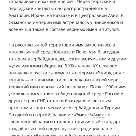
«правдивый» и как личное имя. Через тюркские и
персидские контакты оно распространилось в
Анатолии, Иране, на Кавказе и в Центральной Азии. В
Османской империи имя встречалось у чиновников и
военных, а также в составе двойных имен и титулов.
На русскоязычной территории имя закрепилось в
многоязычной среде Кавказа и Поволжья благодаря
татарам, азербайджанцам, лезгинам, кумыкам и другим
мусульманским общинам. В XIX–начале XX века оно
попадало в русские документы в формах «Эмин», реже
«
Амин
» — в зависимости от передачи гласной через
тюркский или персидский посредник. После 1990-х имя
усилило присутствие в общегородской среде России и
других стран СНГ, отчасти благодаря известным
артистам и спортсменам из Азербайджана и Турции.
По одной из версий, различие «Эмин»/«
Амин
» в
современной записи отражает привычный стандарт
каждой языковой среды: русская традиция чаще
закрепляет «Эмин» для азербайджанского варианта,