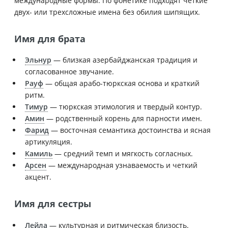
международные формы. По фонетике подходят четкие
двух- или трехсложные имена без обилия шипящих.
Имя для брата
Эльнур
— близкая азербайджанская традиция и
согласованное звучание.
Рауф
— общая арабо-тюркская основа и краткий
ритм.
Тимур
— тюркская этимология и твердый контур.
Амин
— родственный корень для парности имен.
Фарид
— восточная семантика достоинства и ясная
артикуляция.
Камиль
— средний темп и мягкость согласных.
Арсен
— международная узнаваемость и четкий
акцент.
Имя для сестры
Лейла
— культурная и ритмическая близость.