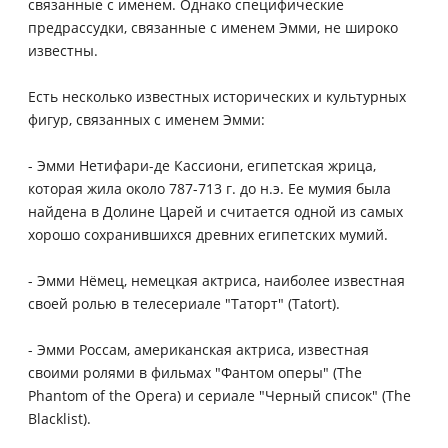
связанные с именем. Однако специфические
предрассудки, связанные с именем Эмми, не широко
известны.
Есть несколько известных исторических и культурных
фигур, связанных с именем Эмми:
- Эмми Нетифари-де Кассиони, египетская жрица,
которая жила около 787-713 г. до н.э. Ее мумия была
найдена в Долине Царей и считается одной из самых
хорошо сохранившихся древних египетских мумий.
- Эмми Нёмец, немецкая актриса, наиболее известная
своей ролью в телесериале "Таторт" (Tatort).
- Эмми Россам, американская актриса, известная
своими ролями в фильмах "Фантом оперы" (The
Phantom of the Opera) и сериале "Черный список" (The
Blacklist).