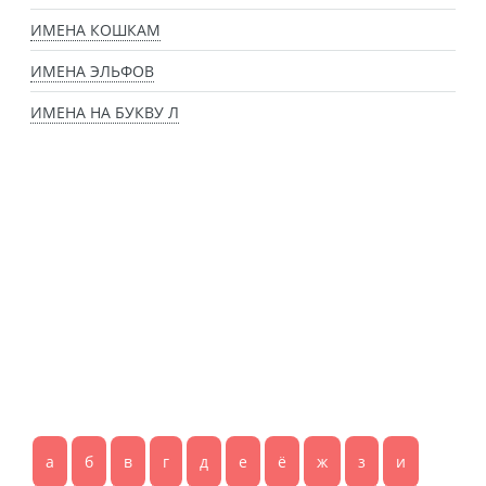
ИМЕНА КОШКАМ
ИМЕНА ЭЛЬФОВ
ИМЕНА НА БУКВУ Л
а
б
в
г
д
е
ё
ж
з
и