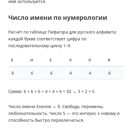
имя используется.
Число имени по нумерологии
Расчёт по таблице Пифагора для русского алфавита:
каждой букве соответствует цифра по
последовательному циклу 1–9.
Е
Н
Е
Л
Л
Я
6
6
6
4
4
6
Сумма: 6 + 6 + 6 + 4 + 4 + 6 =
32
→ 3 + 2 = 5
Число имени Енелля —
5
. Свобода, перемены,
любознательность. Число 5 — это интерес к новому и
способность быстро переключаться.