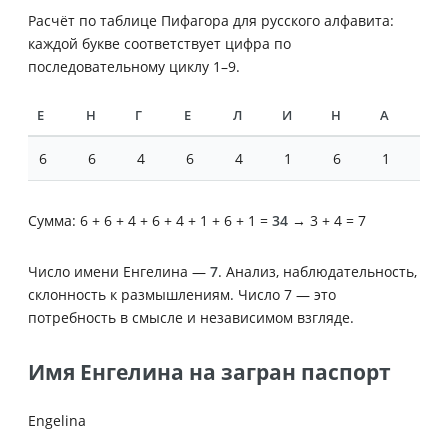
Расчёт по таблице Пифагора для русского алфавита:
каждой букве соответствует цифра по
последовательному циклу 1–9.
Е
Н
Г
Е
Л
И
Н
А
6
6
4
6
4
1
6
1
Сумма: 6 + 6 + 4 + 6 + 4 + 1 + 6 + 1 =
34
→ 3 + 4 = 7
Число имени Енгелина —
7
. Анализ, наблюдательность,
склонность к размышлениям. Число 7 — это
потребность в смысле и независимом взгляде.
Имя Енгелина на загран паспорт
Engelina