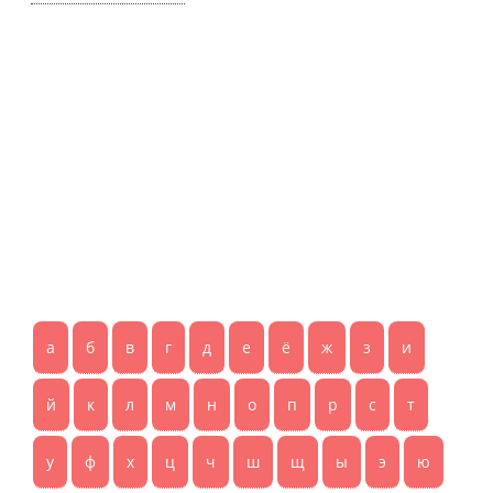
а
б
в
г
д
е
ё
ж
з
и
й
к
л
м
н
о
п
р
с
т
у
ф
х
ц
ч
ш
щ
ы
э
ю