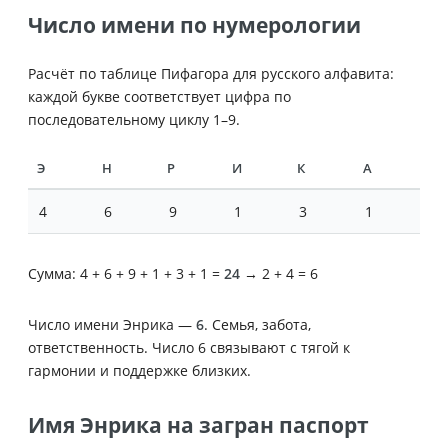
Число имени по нумерологии
Расчёт по таблице Пифагора для русского алфавита:
каждой букве соответствует цифра по
последовательному циклу 1–9.
Э
Н
Р
И
К
А
4
6
9
1
3
1
Сумма: 4 + 6 + 9 + 1 + 3 + 1 =
24
→ 2 + 4 = 6
Число имени Энрика —
6
. Семья, забота,
ответственность. Число 6 связывают с тягой к
гармонии и поддержке близких.
Имя Энрика на загран паспорт