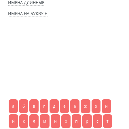
ИМЕНА ДЛИННЫЕ
ИМЕНА НА БУКВУ Н
а
б
в
г
д
е
ё
ж
з
и
й
к
л
м
н
о
п
р
с
т