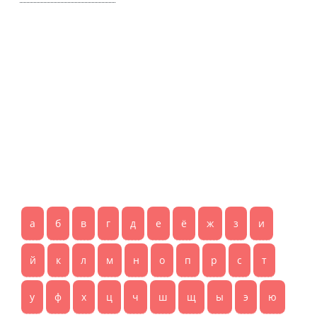
а
б
в
г
д
е
ё
ж
з
и
й
к
л
м
н
о
п
р
с
т
у
ф
х
ц
ч
ш
щ
ы
э
ю