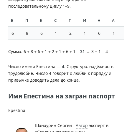
последовательному циклу 1–9.
Е
П
Е
С
Т
И
Н
А
6
8
6
1
2
1
6
1
Сумма: 6 + 8 + 6 + 1 + 2 + 1 + 6 + 1 =
31
→ 3 + 1 = 4
Число имени Епестина —
4
. Структура, надёжность,
трудолюбие. Число 4 говорит о любви к порядку и
привычке доводить дела до конца.
Имя Епестина на загран паспорт
Epestina
Шанаурин Сергей -
Автор
эксперт в