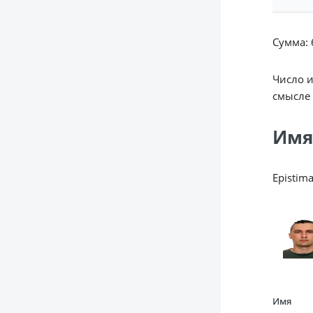
Сумма: 6
Число 
смысле 
Имя
Epistim
Имя