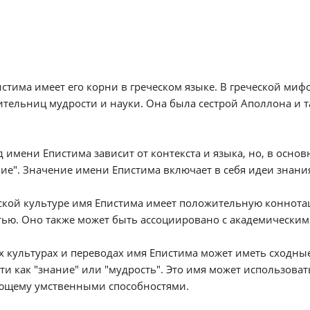
стима имеет его корни в греческом языке. В греческой миф
тельниц мудрости и науки. Она была сестрой Аполлона и 
 имени Епистима зависит от контекста и языка, но, в основ
ие". Значение имени Епистима включает в себя идеи знания
ской культуре имя Епистима имеет положительную коннота
тью. Оно также может быть ассоциировано с академически
х культурах и переводах имя Епистима может иметь сходные
ти как "знание" или "мудрость". Это имя может использова
ющему умственными способностями.