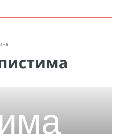
тима
Епистима