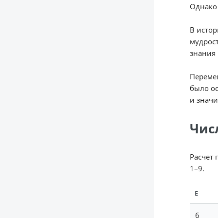
Однако
В истор
мудрост
знания 
Перемещ
было ос
и значи
Чис
Расчёт 
1–9.
Е
6