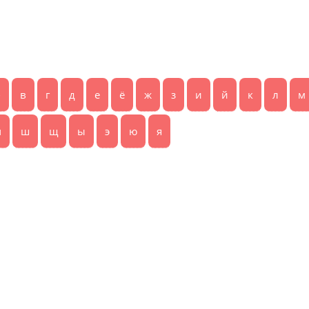
б
в
г
д
е
ё
ж
з
и
й
к
л
м
ч
ш
щ
ы
э
ю
я