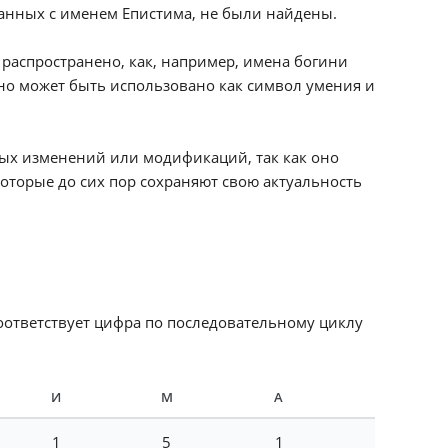
анных с именем Епистима, не были найдены.
 распространено, как, например, имена богини
но может быть использовано как символ умения и
ых изменений или модификаций, так как оно
которые до сих пор сохраняют свою актуальность
соответствует цифра по последовательному циклу
И
М
А
1
5
1