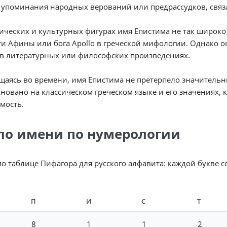
 упоминания народных верований или предрассудков, связ
ических и культурных фигурах имя Епистима не так широко
и Афины или бога Apollo в греческой мифологии. Однако о
в литературных или философских произведениях.
аясь во времени, имя Епистима не претерпело значительн
новано на классическом греческом языке и его значениях, 
мость.
ло имени по нумерологии
по таблице Пифагора для русского алфавита: каждой букве 
П
И
С
Т
8
1
1
2