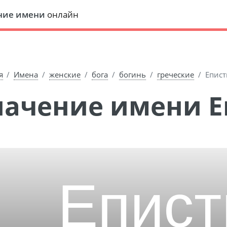
ние имени
онлайн
я
Имена
женские
бога
богинь
греческие
Епис
Значение имени 