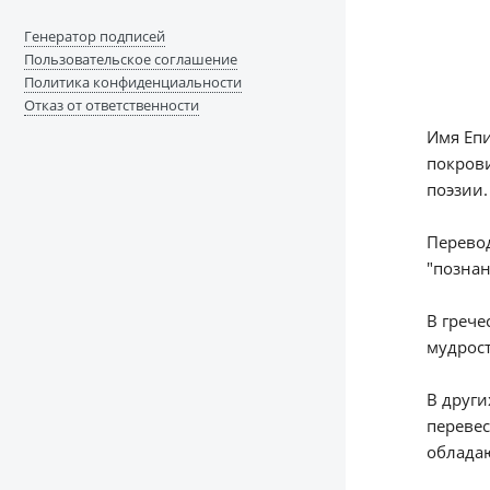
Генератор подписей
Пользовательское соглашение
Политика конфиденциальности
Отказ от ответственности
Имя Епи
покрови
поэзии.
Перевод
"познан
В грече
мудрос
В други
перевес
облада