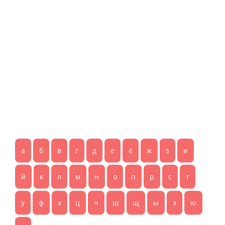
а
б
в
г
д
е
ё
ж
з
и
й
к
л
м
н
о
п
р
с
т
у
ф
х
ц
ч
ш
щ
ы
э
ю