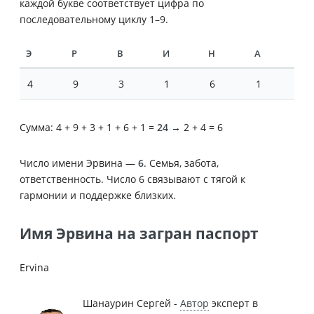
каждой букве соответствует цифра по
последовательному циклу 1–9.
Э
Р
В
И
Н
А
4
9
3
1
6
1
Сумма: 4 + 9 + 3 + 1 + 6 + 1 =
24
→ 2 + 4 = 6
Число имени Эрвина —
6
. Семья, забота,
ответственность. Число 6 связывают с тягой к
гармонии и поддержке близких.
Имя Эрвина на загран паспорт
Ervina
Шанаурин Сергей -
Автор
эксперт в