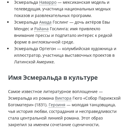
Эсмеральда
Наварро
— мексиканская модель и
телеведущая, участница национальных модных
показов и развлекательных программ.
Эсмеральда
Амада
Гослинг — дочь актёров Евы
Мендес и
Райана
Гослинга; имя привлекло
внимание прессы и подпитало интерес к редкой
форме в англоязычной среде.
Эсмеральда Ортегон — колумбийская художница и
иллюстратор, участница выставочных проектов в
Латинской Америке.
Имя Эсмеральда в культуре
Самое известное литературное воплощение —
Эсмеральда из романа
Виктора
Гюго «Собор Парижской
Богоматери» (1831).
Героиня
— молодая танцовщица,
чья история любви, сострадания и несправедливости
стала центральной линией романа. Этот образ
закрепил за именем сочетание сценичности,