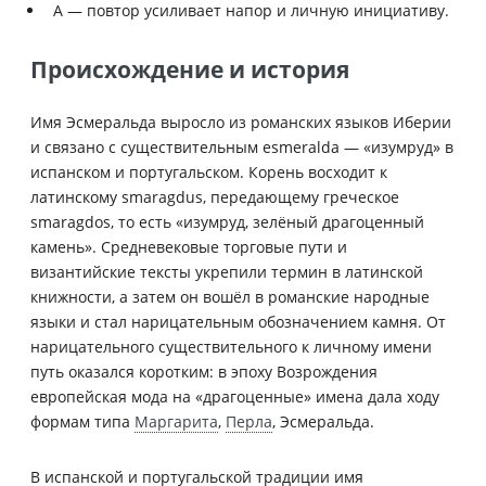
А — повтор усиливает напор и личную инициативу.
Происхождение и история
Имя Эсмеральда выросло из романских языков Иберии
и связано с существительным esmeralda — «изумруд» в
испанском и португальском. Корень восходит к
латинскому smaragdus, передающему греческое
smaragdos, то есть «изумруд, зелёный драгоценный
камень». Средневековые торговые пути и
византийские тексты укрепили термин в латинской
книжности, а затем он вошёл в романские народные
языки и стал нарицательным обозначением камня. От
нарицательного существительного к личному имени
путь оказался коротким: в эпоху Возрождения
европейская мода на «драгоценные» имена дала ходу
формам типа
Маргарита
,
Перла
, Эсмеральда.
В испанской и португальской традиции имя