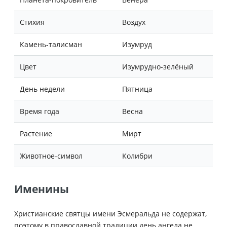
Стихия
Воздух
Камень-талисман
Изумруд
Цвет
Изумрудно-зелёный
День недели
Пятница
Время года
Весна
Растение
Мирт
Животное-символ
Колибри
Именины
Христианские святцы имени Эсмеральда не содержат,
поэтому в православной традиции день ангела не