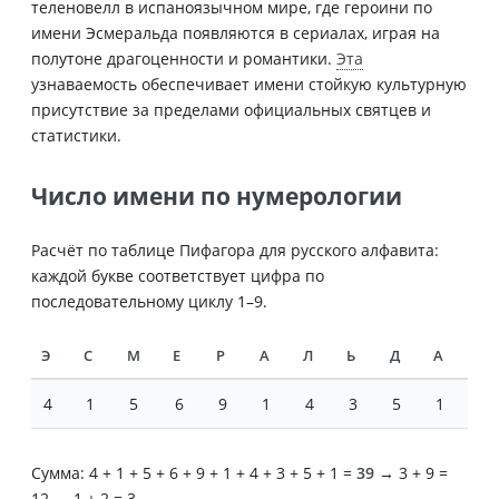
теленовелл в испаноязычном мире, где героини по
имени Эсмеральда появляются в сериалах, играя на
полутоне драгоценности и романтики.
Эта
узнаваемость обеспечивает имени стойкую культурную
присутствие за пределами официальных святцев и
статистики.
Число имени по нумерологии
Расчёт по таблице Пифагора для русского алфавита:
каждой букве соответствует цифра по
последовательному циклу 1–9.
Э
С
М
Е
Р
А
Л
Ь
Д
А
4
1
5
6
9
1
4
3
5
1
Сумма: 4 + 1 + 5 + 6 + 9 + 1 + 4 + 3 + 5 + 1 =
39
→ 3 + 9 =
12 → 1 + 2 = 3