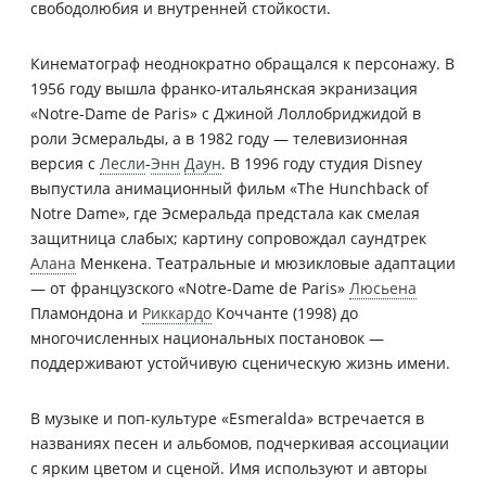
свободолюбия и внутренней стойкости.
Кинематограф неоднократно обращался к персонажу. В
1956 году вышла франко-итальянская экранизация
«Notre-Dame de Paris» с Джиной Лоллобриджидой в
роли Эсмеральды, а в 1982 году — телевизионная
версия с
Лесли
-
Энн
Даун
. В 1996 году студия Disney
выпустила анимационный фильм «The Hunchback of
Notre Dame», где Эсмеральда предстала как смелая
защитница слабых; картину сопровождал саундтрек
Алана
Менкена. Театральные и мюзикловые адаптации
— от французского «Notre-Dame de Paris»
Люсьена
Пламондона и
Риккардо
Коччанте (1998) до
многочисленных национальных постановок —
поддерживают устойчивую сценическую жизнь имени.
В музыке и поп-культуре «Esmeralda» встречается в
названиях песен и альбомов, подчеркивая ассоциации
с ярким цветом и сценой. Имя используют и авторы