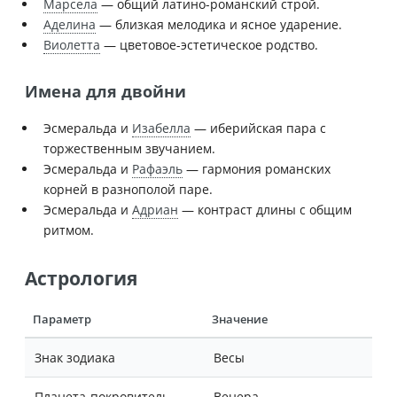
Марсела
— общий латино-романский строй.
Аделина
— близкая мелодика и ясное ударение.
Виолетта
— цветовое-эстетическое родство.
Имена для двойни
Эсмеральда и
Изабелла
— иберийская пара с
торжественным звучанием.
Эсмеральда и
Рафаэль
— гармония романских
корней в разнополой паре.
Эсмеральда и
Адриан
— контраст длины с общим
ритмом.
Астрология
Параметр
Значение
Знак зодиака
Весы
Планета-покровитель
Венера