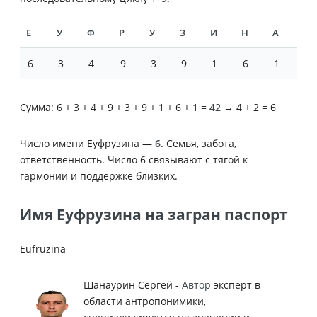
Е
У
Ф
Р
У
З
И
Н
А
6
3
4
9
3
9
1
6
1
Сумма: 6 + 3 + 4 + 9 + 3 + 9 + 1 + 6 + 1 =
42
→ 4 + 2 = 6
Число имени Еуфрузина —
6
. Семья, забота,
ответственность. Число 6 связывают с тягой к
гармонии и поддержке близких.
Имя Еуфрузина на загран паспорт
Eufruzina
Шанаурин Сергей -
Автор
эксперт в
области антропонимики,