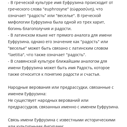
- В греческой культуре имя Еуфрузина происходит от
греческого слова "euphrosyne" (εὐφροσύνη), что
означает "радость" или "веселье". В греческой
мифологии Еуфрузина была одной из трех харит,
богинь благополучия и радости.
- В латинском языке нет прямого аналога для имени
Еуфрузина, однако его значение как "радость" или
"веселье" может быть связано с латинским словом
"laetitia", что также означает "радость".
- В славянской культуре ближайшим аналогом для
имени Еуфрузина может быть имя Радость, которое
также относится к понятию радости и счастья.
Народные верования или предрассудки, связанные с
именем Еуфрузина:
Не существует народных верований или
предрассудков, связанных именно с именем Еуфрузина.
Связь имени Еуфрузина с известными историческими
или культурными фигурами: