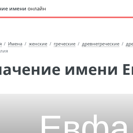
ние имени
онлайн
я
Имена
женские
греческие
древнегреческие
др
лия
Значение имени 