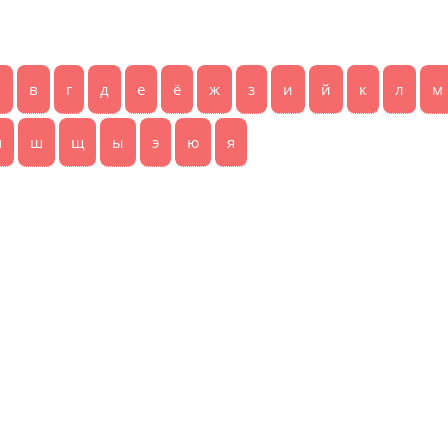
б
в
г
д
е
ё
ж
з
и
й
к
л
м
ч
ш
щ
ы
э
ю
я