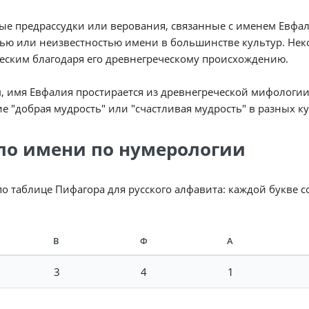
е предрассудки или верования, связанные с именем Евфали
ью или неизвестностью имени в большинстве культур. Не
еским благодаря его древнегреческому происхождению.
, имя Евфалия простирается из древнегреческой мифологии
е "добрая мудрость" или "счастливая мудрость" в разных ку
ло имени по нумерологии
по таблице Пифагора для русского алфавита: каждой букве 
В
Ф
А
3
4
1