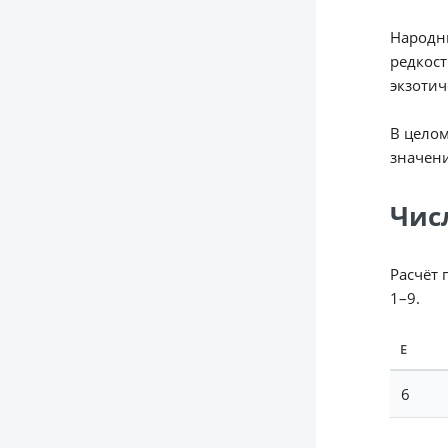
Народны
редкост
экзотич
В целом
значени
Чис
Расчёт 
1–9.
Е
6