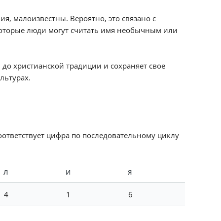
я, малоизвестны. Вероятно, это связано с
которые люди могут считать имя необычным или
 до христианской традиции и сохраняет свое
льтурах.
соответствует цифра по последовательному циклу
Л
И
Я
4
1
6