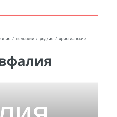
евние
польские
редкие
христианские
Евфалия