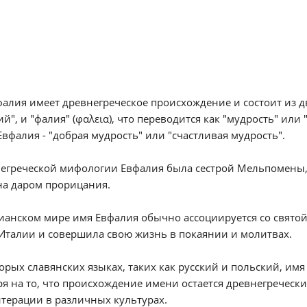
алия имеет древнегреческое происхождение и состоит из двух
й", и "фалия" (φαλεια), что переводится как "мудрость" или
вфалия - "добрая мудрость" или "счастливая мудрость".
егреческой мифологии Евфалия была сестрой Мельпомены, 
на даром прорицания.
ианском мире имя Евфалия обычно ассоциируется со святой
Италии и совершила свою жизнь в покаянии и молитвах.
орых славянских языках, таких как русский и польский, имя
я на то, что происхождение имени остается древнегреческ
терации в различных культурах.