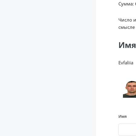
Сумма: 6
Число 
смысле 
Имя
Evfaliia
Имя