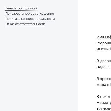
Генератор подписей
Пользовательское соглашение
Политика конфиденциальности
Отказ от ответственности
Имя Евф
"хороши
имени Е
В древн
наделе
В христ
жила в 
В некот
Несмотр
трансли