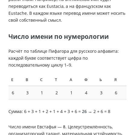
переводиться как Eustacia, а на французском как
Eustache. В каждом языке перевод имени может носить
свой собственный смысл.
Число имени по нумерологии
Расчёт по таблице Пифагора для русского алфавита:
каждой букве соответствует цифра по
последовательному циклу 1–9.
Е
В
С
Т
А
Ф
Ь
Я
6
3
1
2
1
4
3
6
Сумма: 6 + 3 + 1 + 2 + 1 + 4 + 3 + 6 =
26
→ 2 + 6 = 8
Число имени Евстафья —
8
. Целеустремлённость,
организаторский талант, материальная устойчивость.