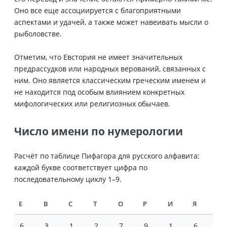
Оно все еще ассоциируется с благоприятными
аспектами и удачей, а также может навеивать мысли о
рыболовстве.
Отметим, что Евстория не имеет значительных
предрассудков или народных верований, связанных с
ним. Оно является классическим греческим именем и
не находится под особым влиянием конкретных
мифологических или религиозных обычаев.
Число имени по нумерологии
Расчёт по таблице Пифагора для русского алфавита:
каждой букве соответствует цифра по
последовательному циклу 1–9.
Е
В
С
Т
О
Р
И
Я
6
3
1
2
7
9
1
6