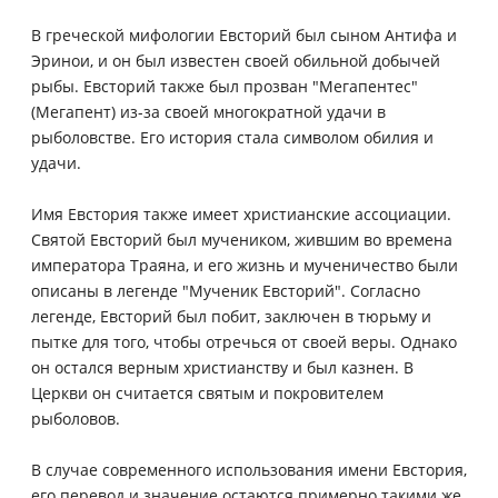
В греческой мифологии Евсторий был сыном Антифа и
Эринои, и он был известен своей обильной добычей
рыбы. Евсторий также был прозван "Мегапентес"
(Мегапент) из-за своей многократной удачи в
рыболовстве. Его история стала символом обилия и
удачи.
Имя Евстория также имеет христианские ассоциации.
Святой Евсторий был мучеником, жившим во времена
императора Траяна, и его жизнь и мученичество были
описаны в легенде "Мученик Евсторий". Согласно
легенде, Евсторий был побит, заключен в тюрьму и
пытке для того, чтобы отречься от своей веры. Однако
он остался верным христианству и был казнен. В
Церкви он считается святым и покровителем
рыболовов.
В случае современного использования имени Евстория,
его перевод и значение остаются примерно такими же.