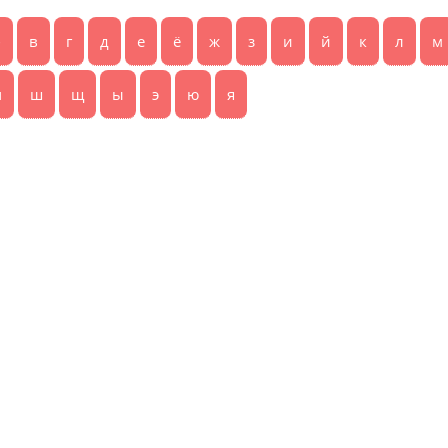
б
в
г
д
е
ё
ж
з
и
й
к
л
м
ч
ш
щ
ы
э
ю
я