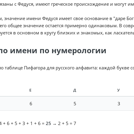
язаны с Федуся, имеют греческое происхождение и могут име
, значение имени Федуся имеет свое основание в "даре Бог
его общее значение остается примерно одинаковым. В сов
уется в основном в кругу близких и знакомых, как ласкате
ло имени по нумерологии
по таблице Пифагора для русского алфавита: каждой букве 
Е
Д
У
6
5
3
 + 6 + 5 + 3 + 1 + 6 =
25
→ 2 + 5 = 7