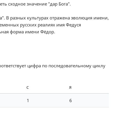
ть сходное значение "дар Бога".
а". В разных культурах отражена эволюция имени,
ременных русских реалиях имя Федуся
льная форма имени Фёдор.
соответствует цифра по последовательному циклу
С
Я
1
6