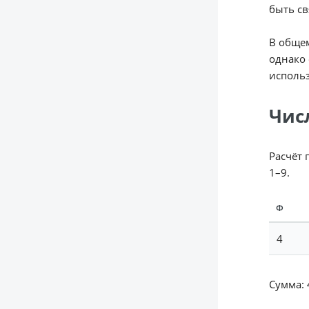
быть св
В общем
однако 
использ
Чис
Расчёт 
1–9.
Ф
4
Сумма: 4