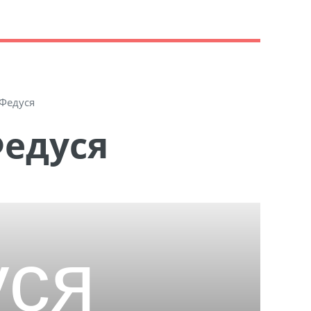
Федуся
Федуся