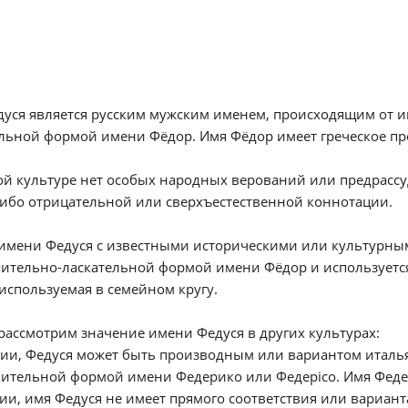
уся является русским мужским именем, происходящим от и
льной формой имени Фёдор. Имя Фёдор имеет греческое про
ой культуре нет особых народных верований или предрассу
ибо отрицательной или сверхъестественной коннотации.
имени Федуся с известными историческими или культурным
ительно-ласкательной формой имени Фёдор и используетс
используемая в семейном кругу.
рассмотрим значение имени Федуся в других культурах:
лии, Федуся может быть производным или вариантом италья
ительной формой имени Федерико или Федерico. Имя Феде 
ции, имя Федуся не имеет прямого соответствия или вариант