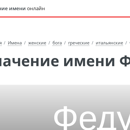
ние имени
онлайн
я
Имена
женские
бога
греческие
итальянские
Значение имени 