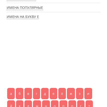
ИМЕНА ПОПУЛЯРНЫЕ
ИМЕНА НА БУКВУ Е
а
б
в
г
д
е
ё
ж
з
и
й
к
л
м
н
о
п
р
с
т