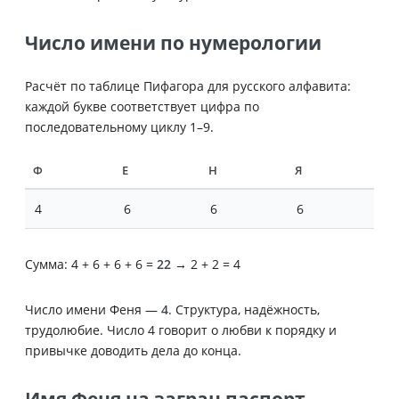
Число имени по нумерологии
Расчёт по таблице Пифагора для русского алфавита:
каждой букве соответствует цифра по
последовательному циклу 1–9.
Ф
Е
Н
Я
4
6
6
6
Сумма: 4 + 6 + 6 + 6 =
22
→ 2 + 2 = 4
Число имени Феня —
4
. Структура, надёжность,
трудолюбие. Число 4 говорит о любви к порядку и
привычке доводить дела до конца.
Имя Феня на загран паспорт