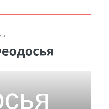
сья
Феодосья