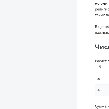
но они 
религио
таких в
В целом
важным
Чис
Расчёт 
1–9.
Ф
4
Сумма: 4