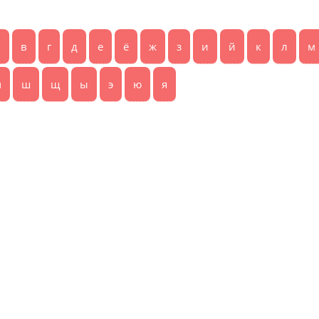
б
в
г
д
е
ё
ж
з
и
й
к
л
м
ч
ш
щ
ы
э
ю
я