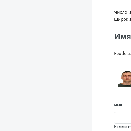
Число 
широки
Имя
Feodosi
Имя
Коммен