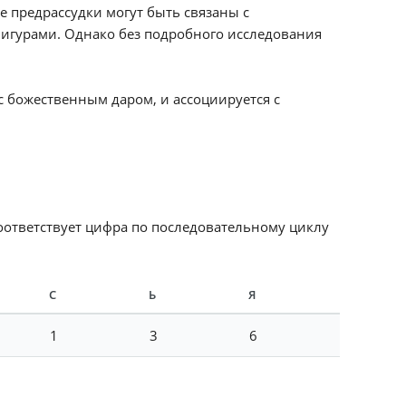
е предрассудки могут быть связаны с
игурами. Однако без подробного исследования
с божественным даром, и ассоциируется с
соответствует цифра по последовательному циклу
С
Ь
Я
1
3
6