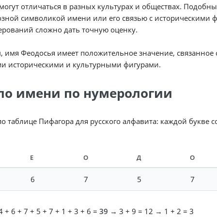
могут отличаться в разных культурах и обществах. Подобны
зной символикой имени или его связью с историческими ф
ерований сложно дать точную оценку.
, имя Феодосья имеет положительное значение, связанное 
и историческими и культурными фигурами.
ло имени по нумерологии
по таблице Пифагора для русского алфавита: каждой букве 
Е
О
Д
О
6
7
5
7
 + 6 + 7 + 5 + 7 + 1 + 3 + 6 =
39
→ 3 + 9 = 12 → 1 + 2 = 3