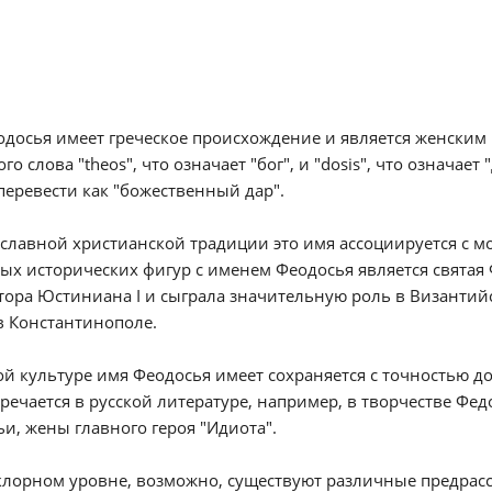
досья имеет греческое происхождение и является женским
ого слова "theos", что означает "бог", и "dosis", что означа
еревести как "божественный дар".
славной христианской традиции это имя ассоциируется с м
ых исторических фигур с именем Феодосья является святая
ора Юстиниана I и сыграла значительную роль в Византий
в Константинополе.
ой культуре имя Феодосья имеет сохраняется с точностью д
речается в русской литературе, например, в творчестве Федо
и, жены главного героя "Идиота".
лорном уровне, возможно, существуют различные предрасс