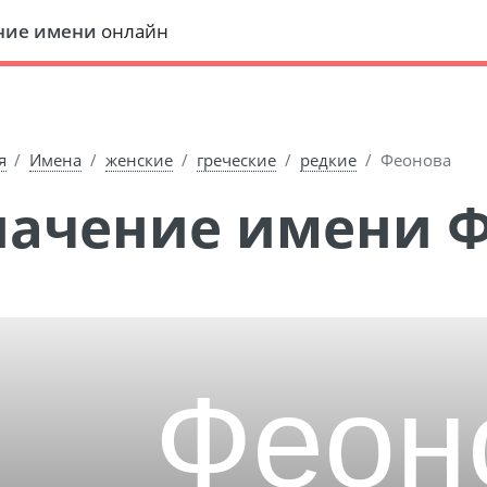
ние имени
онлайн
я
Имена
женские
греческие
редкие
Феонова
Значение имени 