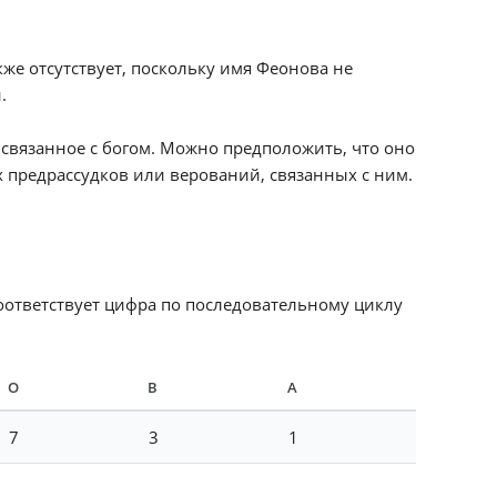
е отсутствует, поскольку имя Феонова не
.
 связанное с богом. Можно предположить, что оно
 предрассудков или верований, связанных с ним.
соответствует цифра по последовательному циклу
О
В
А
7
3
1