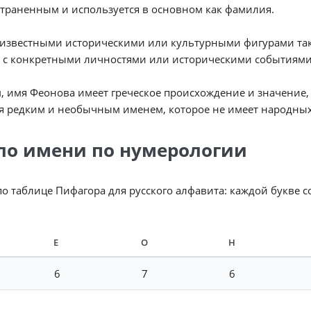
траненным и используется в основном как фамилия.
 известными историческими или культурными фигурами такж
о с конкретными личностями или историческими событиями
, имя Феонова имеет греческое происхождение и значение,
я редким и необычным именем, которое не имеет народных
ло имени по нумерологии
по таблице Пифагора для русского алфавита: каждой букве 
Е
О
Н
6
7
6