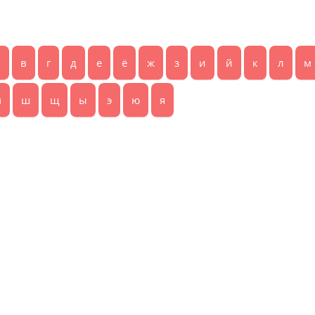
б
в
г
д
е
ё
ж
з
и
й
к
л
м
ч
ш
щ
ы
э
ю
я