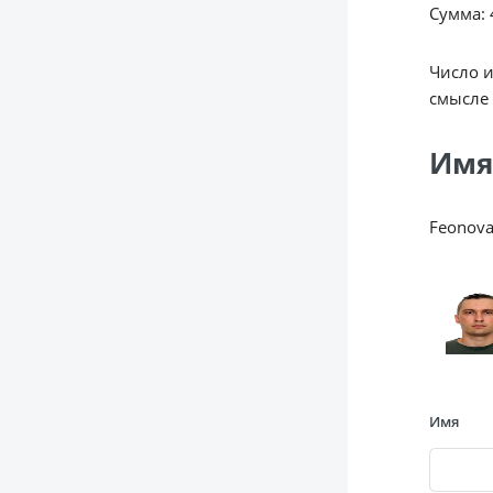
Сумма: 4
Число 
смысле 
Имя
Feonov
Имя