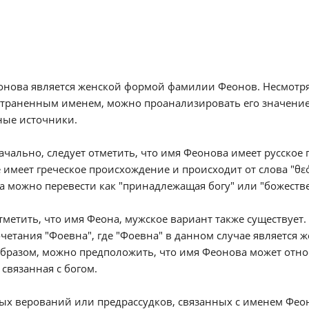
нова является женской формой фамилии Феонов. Несмотря 
страненным именем, можно проанализировать его значение
ные источники.
чально, следует отметить, что имя Феонова имеет русское
 имеет греческое происхождение и происходит от слова "θεός"
 можно перевести как "принадлежащая богу" или "божестве
тметить, что имя Феона, мужское вариант также существует.
четания "Фоевна", где "Фоевна" в данном случае является же
бразом, можно предположить, что имя Феонова может относ
, связанная с богом.
х верований или предрассудков, связанных с именем Феонов