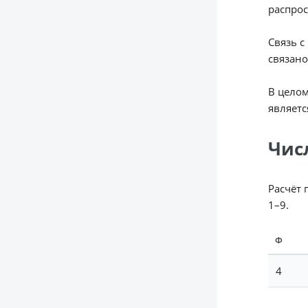
распрос
Связь с
связан
В целом
являетс
Чис
Расчёт 
1–9.
Ф
4