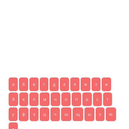
а
б
в
г
д
е
ё
ж
з
и
й
к
л
м
н
о
п
р
с
т
у
ф
х
ц
ч
ш
щ
ы
э
ю