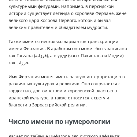
культурными фигурами. Например, в персидской
истории существует легенда о королеве Ферзане, жене
великого царя Хосрова Первого, который бывал
великим правителем и обладателем мудрости.
Также имеется несколько вариантов транскрипции
имени Ферзания. В арабском оно может быть записано
как Farzana (فرزانة), а в урду (язык Пакистана и Индии)
как فرزانہ.
Имя Ферзания может иметь разную интерпретацию в
различных культурах и религиях. Оно сопрягается с
гордостью, достоинством и королевской властью в
иранской культуре, а также относится к свету и
благости в Зороастрийской религии.
Число имени по нумерологии
Расчёт по таблице Пифагора для русского алфавита: