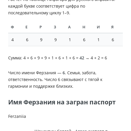
каждой букве соответствует цифра по
последовательному циклу 1–9.
Ф
Е
Р
З
А
Н
И
Я
4
6
9
9
1
6
1
6
Сумма: 4 + 6 + 9 + 9 + 1 + 6 + 1 + 6 =
42
→ 4 + 2 = 6
Число имени Ферзания —
6
. Семья, забота,
ответственность. Число 6 связывают с тягой к
гармонии и поддержке близких.
Имя Ферзания на загран паспорт
Ferzaniia