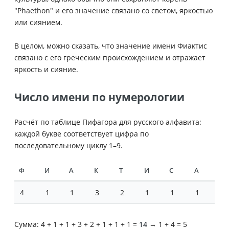
"Phaethon" и его значение связано со светом, яркостью
или сиянием.
В целом, можно сказать, что значение имени Фиактис
связано с его греческим происхождением и отражает
яркость и сияние.
Число имени по нумерологии
Расчёт по таблице Пифагора для русского алфавита:
каждой букве соответствует цифра по
последовательному циклу 1–9.
Ф
И
А
К
Т
И
С
А
4
1
1
3
2
1
1
1
Сумма: 4 + 1 + 1 + 3 + 2 + 1 + 1 + 1 =
14
→ 1 + 4 = 5