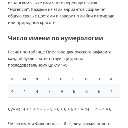
испанском языке имя часто переводится как
"Florencia". Каждый из этих вариантов сохраняет
общую связь с цветами и говорит о любви к природе
или природной красоте.
Число имени по нумерологии
Расчёт по таблице Пифагора для русского алфавита:
каждой букве соответствует цифра по
последовательному циклу 1–9.
Ф
И
Л
О
Р
Е
Н
Н
А
4
1
4
7
9
6
6
6
1
Сумма: 4 + 1 + 4 + 7 + 9 + 6 + 6 + 6 + 1 =
44
→ 4 + 4 = 8
Число имени Филоренна —
8
. Целеустремлённость,