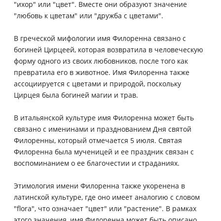
"ихор" или "цвет". Вместе они образуют значение
"любовь к цветам" или "дружба с цветами".
В греческой мифологии имя Филоренна связано с
богиней Цирцеей, которая возвратила в человеческую
форму одного из своих любовников, после того как
превратила его в животное. Имя Филоренна также
ассоциируется с цветами и природой, поскольку
Цирцея была богиней магии и трав.
В итальянской культуре имя Филоренна может быть
связано с именинами и празднованием Дня святой
Филоренны, который отмечается 5 июля. Святая
Филоренна была мученицей и ее праздник связан с
воспоминанием о ее благочестии и страданиях.
Этимология имени Филоренна также укоренена в
латинской культуре, где оно имеет аналогию с словом
"flora", что означает "цвет" или "растение". В рамках
этого значения, имя Филоренна может быть описано