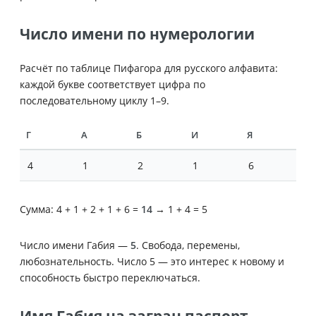
Число имени по нумерологии
Расчёт по таблице Пифагора для русского алфавита:
каждой букве соответствует цифра по
последовательному циклу 1–9.
Г
А
Б
И
Я
4
1
2
1
6
Сумма: 4 + 1 + 2 + 1 + 6 =
14
→ 1 + 4 = 5
Число имени Габия —
5
. Свобода, перемены,
любознательность. Число 5 — это интерес к новому и
способность быстро переключаться.
Имя Габия на загран паспорт