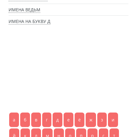
ИМЕНА ВЕДЬМ
ИМЕНА НА БУКВУ Д
а
б
в
г
д
е
ё
ж
з
и
й
к
л
м
н
о
п
р
с
т