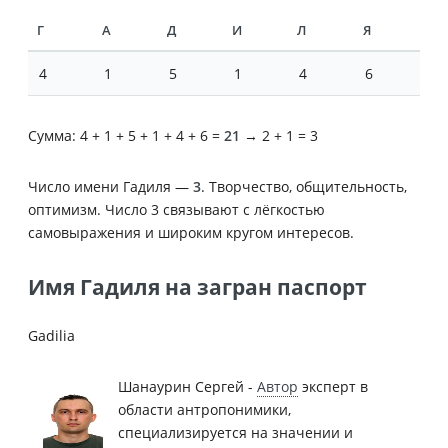
Г
А
Д
И
Л
Я
4
1
5
1
4
6
Сумма: 4 + 1 + 5 + 1 + 4 + 6 =
21
→ 2 + 1 = 3
Число имени Гадиля —
3
. Творчество, общительность,
оптимизм. Число 3 связывают с лёгкостью
самовыражения и широким кругом интересов.
Имя Гадиля на загран паспорт
Gadilia
Шанаурин Сергей -
Автор
эксперт в
области антропонимики,
специализируется на значении и