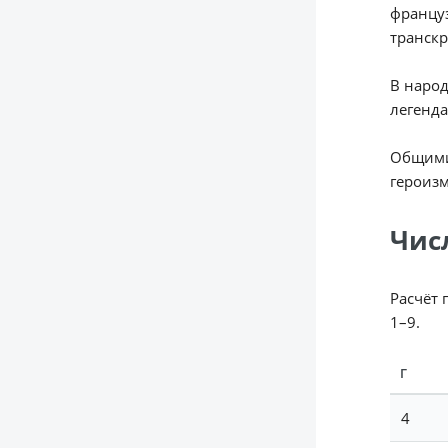
француз
транск
В народ
легенда
Общими 
героизм
Чис
Расчёт 
1–9.
Г
4