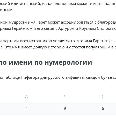
ский или испанский, изначальное имя может иметь аналоги
рипции.
ной мудрости имя Гарет может ассоциироваться с благород
рным Герэйнтом и его связь с Артуром и Круглым Столом по
чертами всех источников является то, что имя Гарет связы
а. Это имя имеет долгую историю и остается популярным в 
ло имени по нумерологии
по таблице Пифагора для русского алфавита: каждой букве 
А
Р
Е
1
9
6