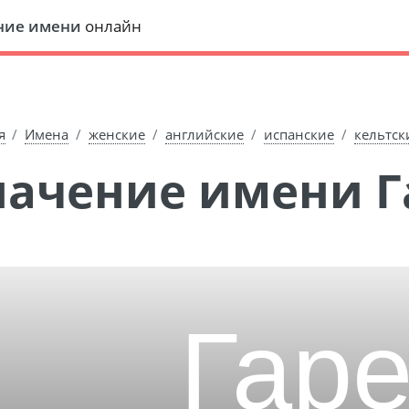
ние имени
онлайн
я
Имена
женские
английские
испанские
кельтск
Значение имени Г