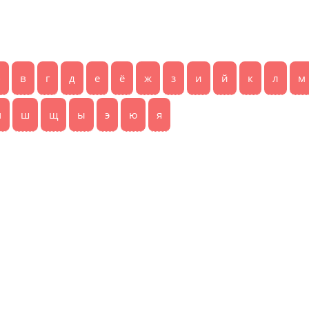
б
в
г
д
е
ё
ж
з
и
й
к
л
м
ч
ш
щ
ы
э
ю
я