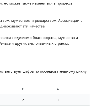
, но может также изменяться в процессе
ством, мужеством и рыцарством. Ассоциации с
дчеркивают эти качества.
вается с идеалами благородства, мужества и
Уэльсе и других англоязычных странах.
соответствует цифра по последовательному циклу
Т
А
2
1