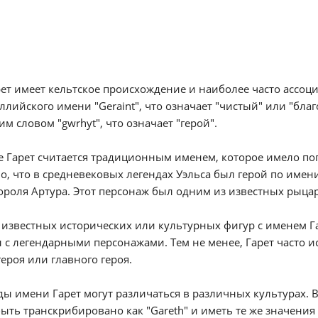
ет имеет кельтское происхождение и наиболее часто ассоции
ллийского имени "Geraint", что означает "чистый" или "бла
им словом "gwrhyt", что означает "герой".
е Гарет считается традиционным именем, которое имело по
о, что в средневековых легендах Уэльса был герой по имени
ороля Артура. Этот персонаж был одним из известных рыцар
известных исторических или культурных фигур с именем Га
 с легендарными персонажами. Тем не менее, Гарет часто ис
ероя или главного героя.
ы имени Гарет могут различаться в различных культурах. 
ыть транскрибировано как "Gareth" и иметь те же значения 