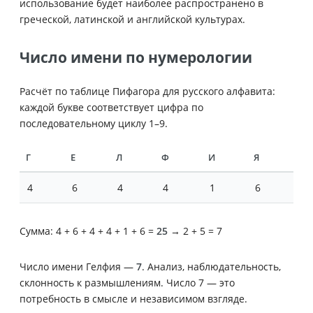
использование будет наиболее распространено в
греческой, латинской и английской культурах.
Число имени по нумерологии
Расчёт по таблице Пифагора для русского алфавита:
каждой букве соответствует цифра по
последовательному циклу 1–9.
Г
Е
Л
Ф
И
Я
4
6
4
4
1
6
Сумма: 4 + 6 + 4 + 4 + 1 + 6 =
25
→ 2 + 5 = 7
Число имени Гелфия —
7
. Анализ, наблюдательность,
склонность к размышлениям. Число 7 — это
потребность в смысле и независимом взгляде.