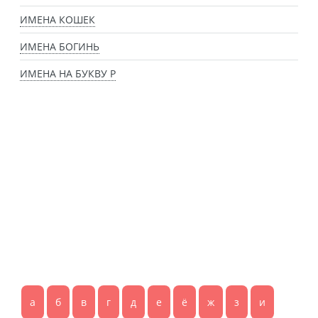
ИМЕНА КОШЕК
ИМЕНА БОГИНЬ
ИМЕНА НА БУКВУ Р
а
б
в
г
д
е
ё
ж
з
и