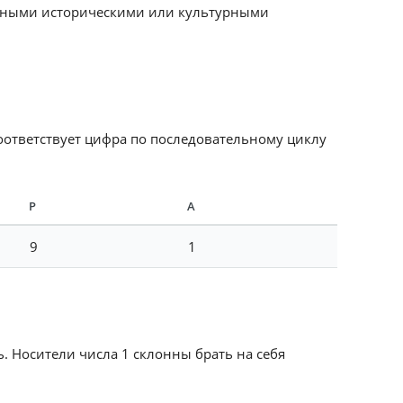
естными историческими или культурными
соответствует цифра по последовательному циклу
Р
А
9
1
ь. Носители числа 1 склонны брать на себя