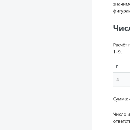
значимо
фигура
Чис
Расчёт 
1–9.
Г
4
Сумма: 4
Число 
ответст