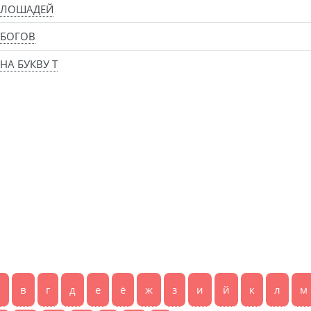
 ЛОШАДЕЙ
 БОГОВ
НА БУКВУ Т
б
в
г
д
е
ё
ж
з
и
й
к
л
м