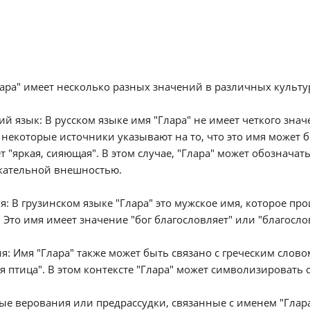
ара" имеет несколько разных значений в различных культур
кий язык: В русском языке имя "Глара" не имеет четкого зна
некоторые источники указывают на то, что это имя может б
т "яркая, сияющая". В этом случае, "Глара" может обозначат
кательной внешностью.
ия: В грузинском языке "Глара" это мужское имя, которое п
. Это имя имеет значение "бог благословляет" или "благосл
ия: Имя "Глара" также может быть связано с греческим словом 
я птица". В этом контексте "Глара" может символизировать с
е верования или предрассудки, связанные с именем "Глара