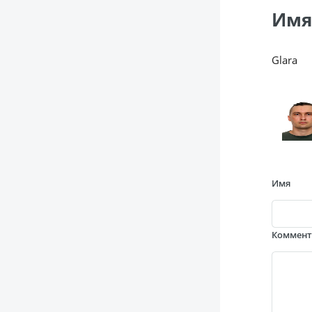
Имя
Glara
Имя
Коммен