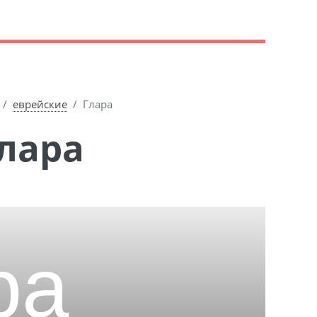
еврейские
Глара
Глара