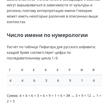
могут варьироваться в зависимости от культуры и
региона, поэтому интерпретация имени Глекерия
может иметь некоторые различия в описанных выше
контекстах.
Число имени по нумерологии
Расчёт по таблице Пифагора для русского алфавита:
каждой букве соответствует цифра по
последовательному циклу 1–9.
Г
Л
Е
К
Е
Р
И
Я
4
4
6
3
6
9
1
6
Сумма: 4 + 4 + 6 + 3 + 6 + 9 + 1 + 6 =
39
→ 3 + 9 = 12 → 1 +
2 = 3