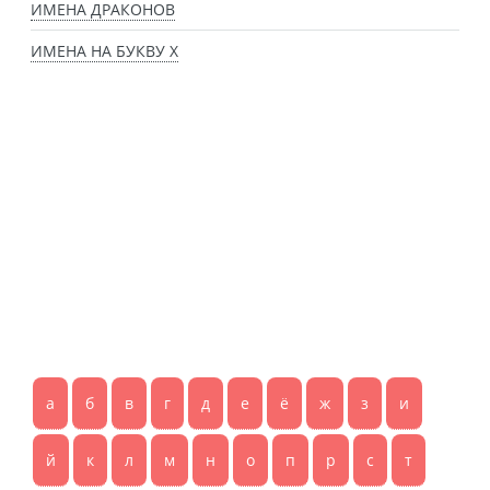
ИМЕНА ДРАКОНОВ
ИМЕНА НА БУКВУ Х
а
б
в
г
д
е
ё
ж
з
и
й
к
л
м
н
о
п
р
с
т