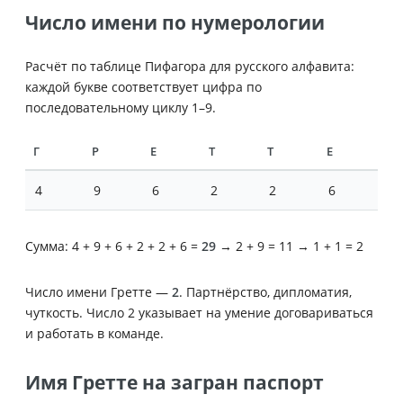
Число имени по нумерологии
Расчёт по таблице Пифагора для русского алфавита:
каждой букве соответствует цифра по
последовательному циклу 1–9.
Г
Р
Е
Т
Т
Е
4
9
6
2
2
6
Сумма: 4 + 9 + 6 + 2 + 2 + 6 =
29
→ 2 + 9 = 11 → 1 + 1 = 2
Число имени Гретте —
2
. Партнёрство, дипломатия,
чуткость. Число 2 указывает на умение договариваться
и работать в команде.
Имя Гретте на загран паспорт