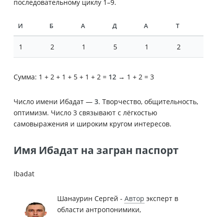
последовательному циклу 1–9.
И
Б
А
Д
А
Т
1
2
1
5
1
2
Сумма: 1 + 2 + 1 + 5 + 1 + 2 =
12
→ 1 + 2 = 3
Число имени Ибадат —
3
. Творчество, общительность,
оптимизм. Число 3 связывают с лёгкостью
самовыражения и широким кругом интересов.
Имя Ибадат на загран паспорт
Ibadat
Шанаурин Сергей -
Автор
эксперт в
области антропонимики,