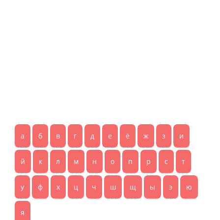
а
б
в
г
д
е
ё
ж
з
и
й
к
л
м
н
о
п
р
с
т
у
ф
х
ц
ч
ш
щ
ы
э
ю
я