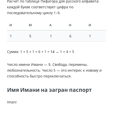
Расчёт по таблице Пифагора для русского алфавита:
каждой букве соответствует цифра по
последовательному циклу 1–9.
И
М
А
Н
И
1
5
1
6
1
Сумма: 1 + 5 + 1 + 6 + 1 =
14
→ 1 + 4 = 5
Число имени Имани —
5
. Свобода, перемены,
любознательность. Число 5 — это интерес к новому и
способность быстро переключаться.
Имя Имани на загран паспорт
Imani