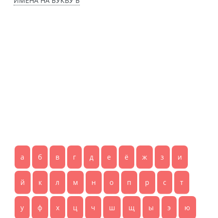
ИМЕНА НА БУКВУ Б
а
б
в
г
д
е
ё
ж
з
и
й
к
л
м
н
о
п
р
с
т
у
ф
х
ц
ч
ш
щ
ы
э
ю