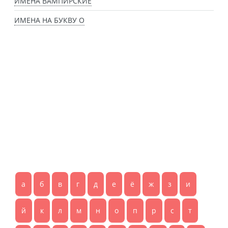
ИМЕНА ВАМПИРСКИЕ
ИМЕНА НА БУКВУ О
а
б
в
г
д
е
ё
ж
з
и
й
к
л
м
н
о
п
р
с
т