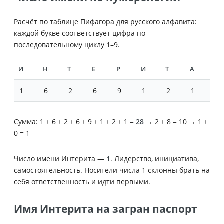
Расчёт по таблице Пифагора для русского алфавита:
каждой букве соответствует цифра по
последовательному циклу 1–9.
И
Н
Т
Е
Р
И
Т
А
1
6
2
6
9
1
2
1
Сумма: 1 + 6 + 2 + 6 + 9 + 1 + 2 + 1 =
28
→ 2 + 8 = 10 → 1 +
0 = 1
Число имени Интерита —
1
. Лидерство, инициатива,
самостоятельность. Носители числа 1 склонны брать на
себя ответственность и идти первыми.
Имя Интерита на загран паспорт