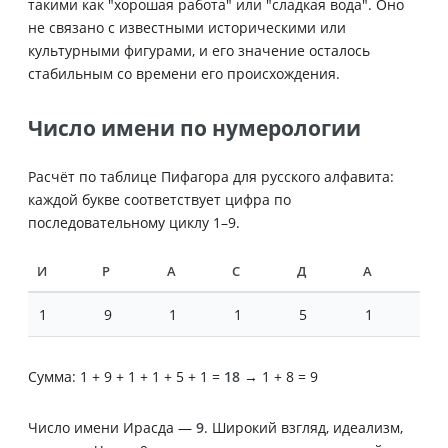
такими как "хорошая работа" или "сладкая вода". Оно
не связано с известными историческими или
культурными фигурами, и его значение осталось
стабильным со времени его происхождения.
Число имени по нумерологии
Расчёт по таблице Пифагора для русского алфавита:
каждой букве соответствует цифра по
последовательному циклу 1–9.
И
Р
А
С
Д
А
1
9
1
1
5
1
Сумма: 1 + 9 + 1 + 1 + 5 + 1 =
18
→ 1 + 8 = 9
Число имени Ирасда —
9
. Широкий взгляд, идеализм,