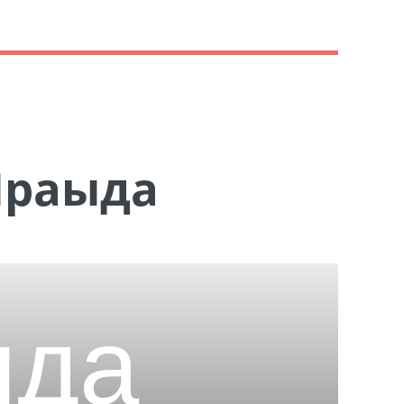
Ираыда