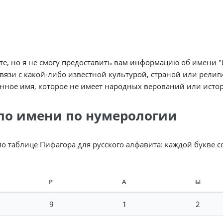
е, но я не смогу предоставить вам информацию об имени "
вязи с какой-либо известной культурой, страной или религ
ное имя, которое не имеет народных верований или истор
ло имени по нумерологии
по таблице Пифагора для русского алфавита: каждой букве 
Р
А
Ы
9
1
2