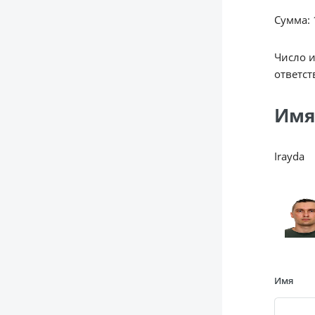
Сумма: 1
Число 
ответст
Имя
Irayda
Имя