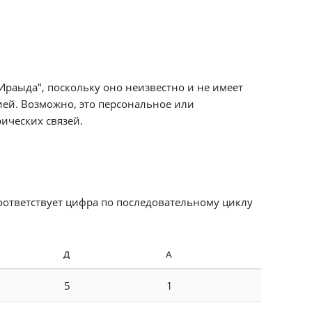
Ираыда", поскольку оно неизвестно и не имеет
ией. Возможно, это персональное или
ических связей.
соответствует цифра по последовательному циклу
Д
А
5
1