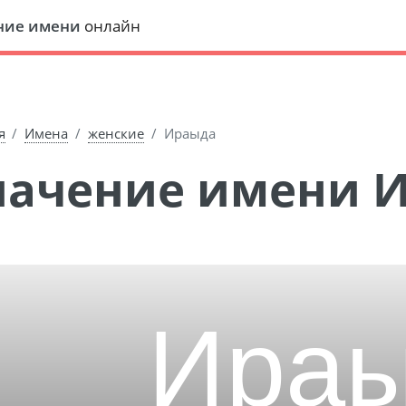
ние имени
онлайн
я
Имена
женские
Ираыда
Значение имени 