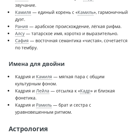
звучание.
Камиля
— единый корень с «
Камиль
», гармоничный
дуэт.
Рания
— арабское происхождение, лёгкая рифма.
Алсу
— татарское имя, коротко и выразительно.
Сафия
— восточная семантика «чистая», сочетается
по тембру.
Имена для двойни
Кадрия и
Камиля
— мягкая пара с общим
культурным фоном.
Кадрия и
Лейла
— отсылка к «
Кадр
» и близкая
фонетика.
Кадрия и
Рамиль
— брат и сестра с
уравновешенным ритмом.
Астрология