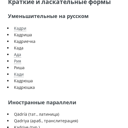
Краткие и ласкательные формы
Уменьшительные на русском
Кадри
Кадриша
Кадриечка
Када
Ада
Рия
Риша
Кади
Кадрюша
Кадрюшка
Иностранные параллели
Qädríä (тат., латиница)
Qadriya (араб., транслитерация)
Kadriye (тур.)