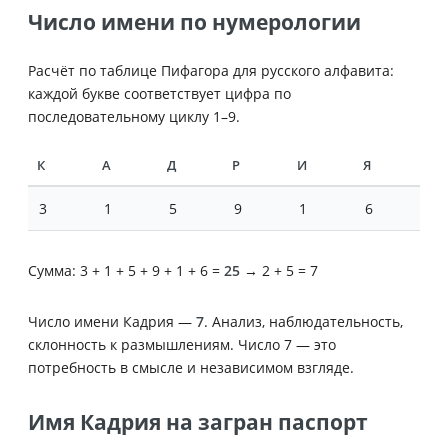
Число имени по нумерологии
Расчёт по таблице Пифагора для русского алфавита:
каждой букве соответствует цифра по
последовательному циклу 1–9.
К
А
Д
Р
И
Я
3
1
5
9
1
6
Сумма: 3 + 1 + 5 + 9 + 1 + 6 =
25
→ 2 + 5 = 7
Число имени Кадрия —
7
. Анализ, наблюдательность,
склонность к размышлениям. Число 7 — это
потребность в смысле и независимом взгляде.
Имя Кадрия на загран паспорт