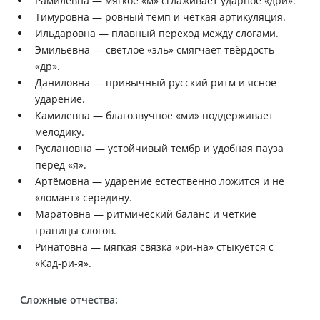
Рамилевна — мягкое «м» сглаживает ударное «дри».
Тимуровна — ровный темп и чёткая артикуляция.
Ильдаровна — плавный переход между слогами.
Эмильевна — светлое «эль» смягчает твёрдость
«др».
Даниловна — привычный русский ритм и ясное
ударение.
Камилевна — благозвучное «ми» поддерживает
мелодику.
Руслановна — устойчивый тембр и удобная пауза
перед «я».
Артёмовна — ударение естественно ложится и не
«ломает» середину.
Маратовна — ритмический баланс и чёткие
границы слогов.
Ринатовна — мягкая связка «ри-на» стыкуется с
«Кад-ри-я».
Сложные отчества: