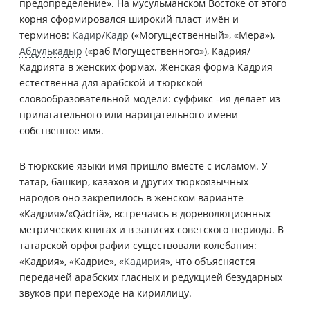
предопределение». На мусульманском Востоке от этого
корня сформировался широкий пласт имён и
терминов:
Кадир
/
Кадр
(«Могущественный», «Мера»),
Абдулькадыр
(«раб Могущественного»), Кадрия/
Кадрията в женских формах. Женская форма Кадрия
естественна для арабской и тюркской
словообразовательной модели: суффикс -ия делает из
прилагательного или нарицательного имени
собственное имя.
В тюркские языки имя пришло вместе с исламом. У
татар, башкир, казахов и других тюркоязычных
народов оно закрепилось в женском варианте
«Кадрия»/«Qädríä», встречаясь в дореволюционных
метрических книгах и в записях советского периода. В
татарской орфографии существовали колебания:
«Кадрия», «Кадрие», «
Кадирия
», что объясняется
передачей арабских гласных и редукцией безударных
звуков при переходе на кириллицу.