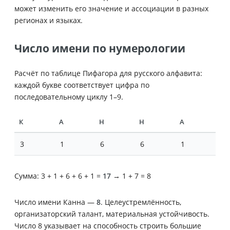
может изменить его значение и ассоциации в разных
регионах и языках.
Число имени по нумерологии
Расчёт по таблице Пифагора для русского алфавита:
каждой букве соответствует цифра по
последовательному циклу 1–9.
К
А
Н
Н
А
3
1
6
6
1
Сумма: 3 + 1 + 6 + 6 + 1 =
17
→ 1 + 7 = 8
Число имени Канна —
8
. Целеустремлённость,
организаторский талант, материальная устойчивость.
Число 8 указывает на способность строить большие