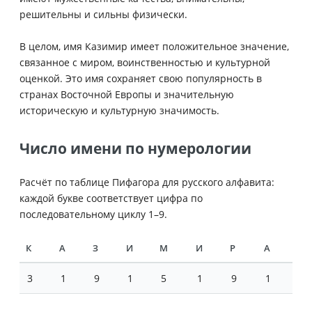
решительны и сильны физически.
В целом, имя Казимир имеет положительное значение,
связанное с миром, воинственностью и культурной
оценкой. Это имя сохраняет свою популярность в
странах Восточной Европы и значительную
историческую и культурную значимость.
Число имени по нумерологии
Расчёт по таблице Пифагора для русского алфавита:
каждой букве соответствует цифра по
последовательному циклу 1–9.
К
А
З
И
М
И
Р
А
3
1
9
1
5
1
9
1