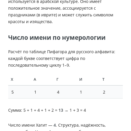
используется в арабской культуре. Оно имеет
положительное значение, ассоциируется с
праздниками (в иврите) и может служить символом
красоты и изящества.
Число имени по нумерологии
Расчёт по таблице Пифагора для русского алфавита:
каждой букве соответствует цифра по
последовательному циклу 1–9.
Х
А
Г
И
Т
5
1
4
1
2
Сумма: 5 + 1 + 4 + 1 + 2 =
13
→ 1 + 3 = 4
Число имени Хагит —
4
. Структура, надёжность,