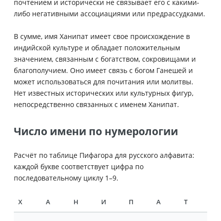
почтением и исторически не связывает его с какими-
либо негативными ассоциациями или предрассудками.
В сумме, имя Ханипат имеет свое происхождение в
индийской культуре и обладает положительным
значением, связанным с богатством, сокровищами и
благополучием. Оно имеет связь с богом Ганешей и
может использоваться для почитания или молитвы.
Нет известных исторических или культурных фигур,
непосредственно связанных с именем Ханипат.
Число имени по нумерологии
Расчёт по таблице Пифагора для русского алфавита:
каждой букве соответствует цифра по
последовательному циклу 1–9.
Х
А
Н
И
П
А
Т