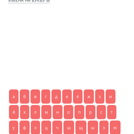
ИМЕНА НА БУКВУ Ы
а
б
в
г
д
е
ё
ж
з
и
й
к
л
м
н
о
п
р
с
т
у
ф
х
ц
ч
ш
щ
ы
э
ю