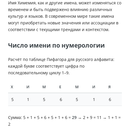
Имя Химемия, как и другие имена, может изменяться со
временем и быть подвержено влиянию различных
культур и языков. В современном мире такие имена
могут приобретать новые значения или ассоциации в
соответствии с текущими трендами и контекстом.
Число имени по нумерологии
Расчёт по таблице Пифагора для русского алфавита:
каждой букве соответствует цифра по
последовательному циклу 1–9.
Х
И
М
Е
М
И
Я
5
1
5
6
5
1
6
Сумма: 5 + 1 + 5 + 6 + 5 + 1 + 6 =
29
→ 2 + 9 = 11 → 1 + 1 =
2