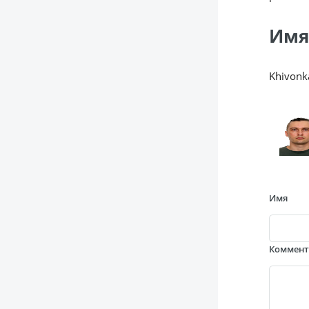
Имя
Khivonk
Имя
Коммен