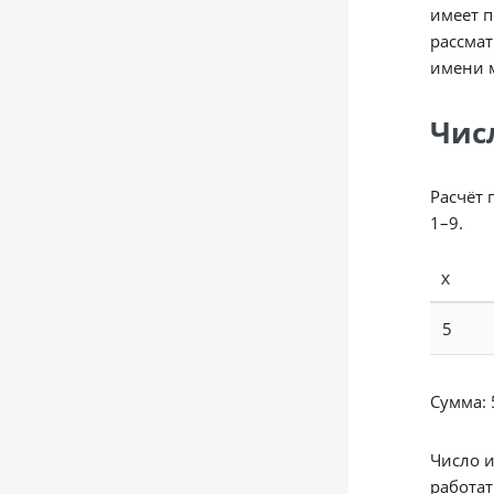
имеет п
рассмат
имени м
Чис
Расчёт 
1–9.
Х
5
Сумма: 5
Число 
работат