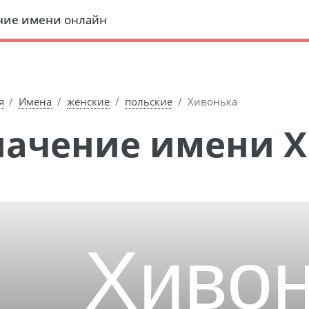
ние имени
онлайн
я
Имена
женские
польские
Хивонька
Значение имени 