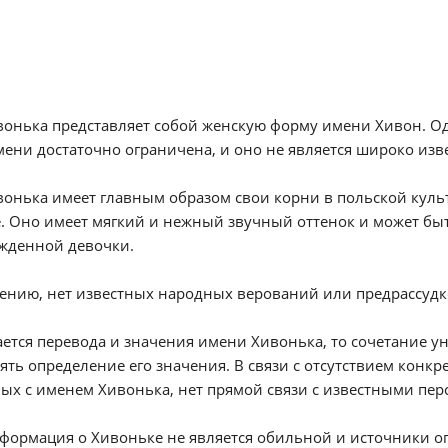
вонька представляет собой женскую форму имени Хивон. О
мени достаточно ограничена, и оно не является широко из
онька имеет главным образом свои корни в польской куль
 Оно имеет мягкий и нежный звучный оттенок и может быт
жденной девочки.
ению, нет известных народных верований или предрассудк
ается перевода и значения имени Хивонька, то сочетание у
ять определение его значения. В связи с отсутствием конк
ых с именем Хивонька, нет прямой связи с известными пе
формация о Хивоньке не является обильной и источники о