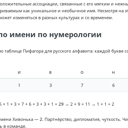
оложительные ассоциации, связанные с его мягким и нежн
риваемым как уникальное и необычное имя. Несмотря на эт
ожет изменяться в разных культурах и со временем.
ло имени по нумерологии
по таблице Пифагора для русского алфавита: каждой букве 
И
В
О
Н
1
3
7
6
 + 1 + 3 + 7 + 6 + 3 + 3 + 1 =
29
→ 2 + 9 = 11 → 1 + 1 = 2
имени Хивонька —
2
. Партнёрство, дипломатия, чуткость. Ч
ь в команде.