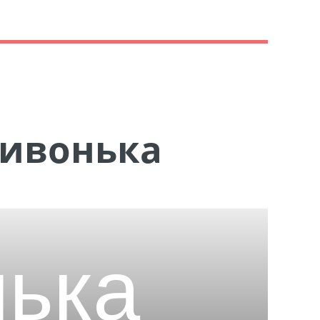
Хивонька