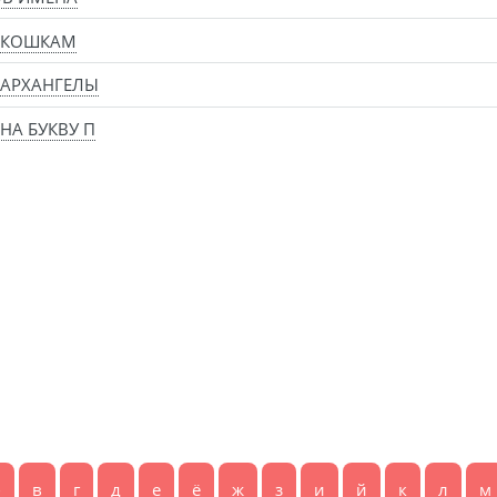
 КОШКАМ
 АРХАНГЕЛЫ
НА БУКВУ П
б
в
г
д
е
ё
ж
з
и
й
к
л
м