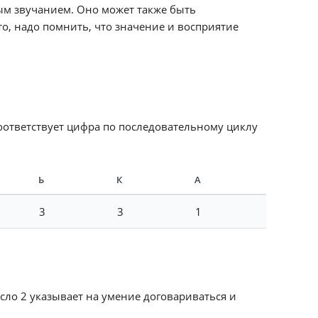
ым звучанием. Оно может также быть
о, надо помнить, что значение и восприятие
соответствует цифра по последовательному циклу
Ь
К
А
3
3
1
исло 2 указывает на умение договариваться и