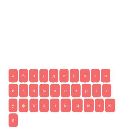
а
б
в
г
д
е
ё
ж
з
и
й
к
л
м
н
о
п
р
с
т
у
ф
х
ц
ч
ш
щ
ы
э
ю
я