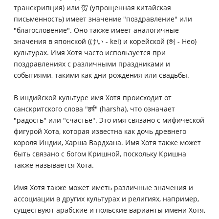
транскрипция) или 贺 (упрощенная китайская
письменность) имеет значение "поздравление" или
"благословение". Оно также имеет аналогичные
значения в японской (けい - kei) и корейской (허 - Heo)
культурах. Имя Хотя часто используется при
поздравлениях с различными праздниками и
событиями, такими как дни рождения или свадьбы.
В индийской культуре имя Хотя происходит от
санскритского слова "हर्ष" (harsha), что означает
"радость" или "счастье". Это имя связано с мифической
фигурой Хота, которая известна как дочь древнего
короля Индии, Харша Вардхана. Имя Хотя также может
быть связано с богом Кришной, поскольку Кришна
также называется Хота.
Имя Хотя также может иметь различные значения и
ассоциации в других культурах и религиях, например,
существуют арабские и польские варианты имени Хотя,