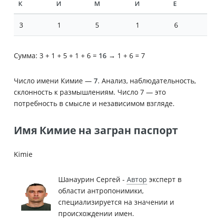
К
И
М
И
Е
3
1
5
1
6
Сумма: 3 + 1 + 5 + 1 + 6 =
16
→ 1 + 6 = 7
Число имени Кимие —
7
. Анализ, наблюдательность,
склонность к размышлениям. Число 7 — это
потребность в смысле и независимом взгляде.
Имя Кимие на загран паспорт
Kimie
Шанаурин Сергей -
Автор
эксперт в
области антропонимики,
специализируется на значении и
происхождении имен.