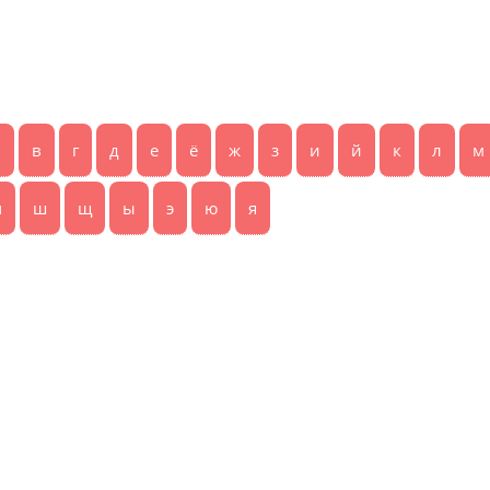
б
в
г
д
е
ё
ж
з
и
й
к
л
м
ч
ш
щ
ы
э
ю
я