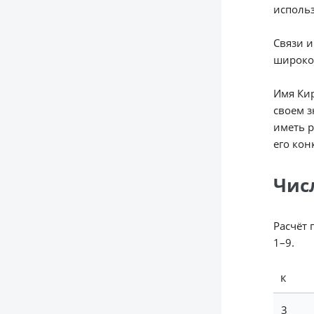
использ
Связи 
широко
Имя Кир
своем з
иметь р
его кон
Чис
Расчёт 
1–9.
К
3