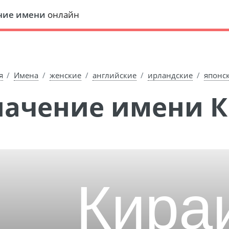
ние имени
онлайн
я
Имена
женские
английские
ирландские
японс
Значение имени 