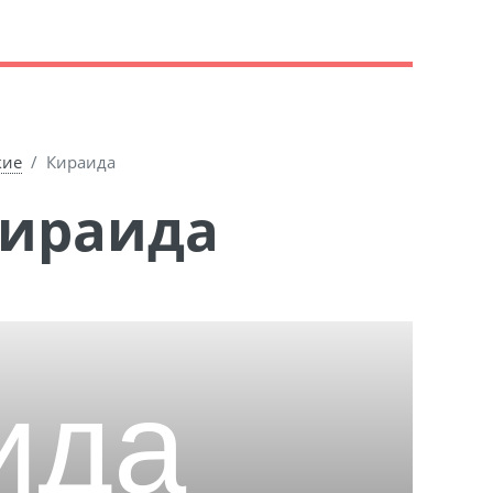
кие
Кираида
Кираида