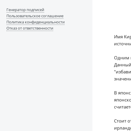
Генератор подписей
Пользовательское соглашение
Политика конфиденциальности
Отказ от ответственности
Имя Кир
источни
Одним и
Данный 
"избави
значен
В японс
японско
считает
Стоит о
ирландс