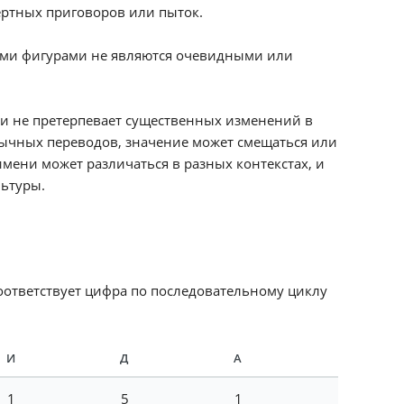
ертных приговоров или пыток.
ыми фигурами не являются очевидными или
 и не претерпевает существенных изменений в
язычных переводов, значение может смещаться или
мени может различаться в разных контекстах, и
льтуры.
соответствует цифра по последовательному циклу
И
Д
А
1
5
1