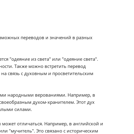
озможных переводов и значений в разных
я "одеяние из света" или "одеяние света".
ности. Также можно встретить перевод
 на связь с духовным и просветительским
ными народными верованиями. Например, в
 своеобразным духом-хранителем. Этот дух
злыми силами.
и может отличаться. Например, в английской и
ли "мучитель". Это связано с историческим