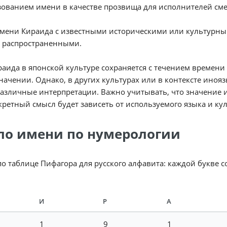
ованием имени в качестве прозвища для исполнителей см
имени Кираида с известными историческими или культурн
 распространенными.
аида в японской культуре сохраняется с течением времени
начении. Однако, в других культурах или в контексте ино
азличные интерпретации. Важно учитывать, что значение и
кретный смысл будет зависеть от используемого языка и ку
ло имени по нумерологии
по таблице Пифагора для русского алфавита: каждой букве 
И
Р
А
1
9
1