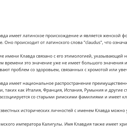
вда имеет латинское происхождение и является женской фо
е. Оно происходит от латинского слова "claudus", что означ
е имени Клавда связано с его этимологией, указывающей н
м времени это значение уже не имеет большого значения 
ают проблем со здоровьем, связанных с хромотой или уве
авда имеет национальное распространение преимущественн
, таких как Италия, Франция, Испания, Румыния и другие с
ассоциируется со старыми римскими фамилиями и имеет кла
звестных исторических личностей с именем Клавда можно уп
мского императора Калигулы. Имя Клавдия также имеет хри