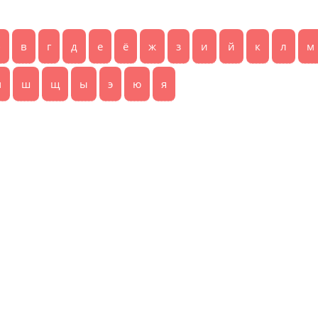
б
в
г
д
е
ё
ж
з
и
й
к
л
м
ч
ш
щ
ы
э
ю
я