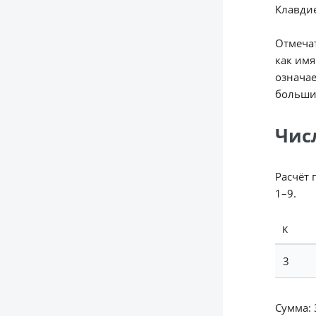
Клавдие
Отмечат
как имя
означае
большин
Чис
Расчёт 
1–9.
К
3
Сумма: 3