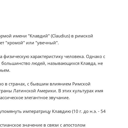
рмой имени "Клавдий" (Claudius) в римской
ает "хромой" или "увечный".
а физическую характеристику человека. Однако с
и большинство людей, называющихся Клавда, не
чьем.
о в странах, с бывшим влиянием Римской
траны Латинской Америки. В этих культурах имя
ссическое элегантное звучание.
омянуть императрицу Клавдию (10 г. до н.э. - 54
стианское значение в связи с апостолом