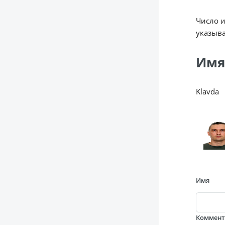
Число 
указыва
Имя
Klavda
Имя
Коммен