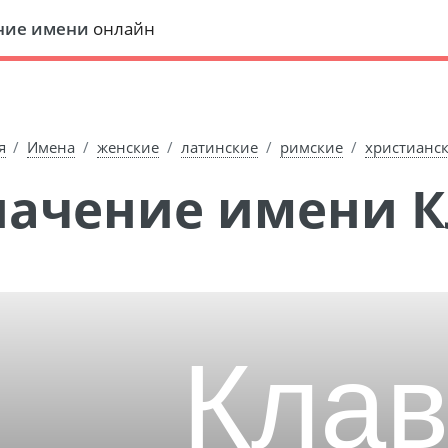
ние имени
онлайн
я
Имена
женские
латинские
римские
христианс
Значение имени 