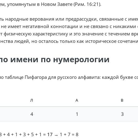
м, упомянутым в Новом Завете (Рим. 16:21).
ь народные верования или предрассудки, связанные с имен
 не имеет негативной коннотации и не связано с никаким
т физическую характеристику и это значение с течением в
ства людей, но осталось только как историческое сочетани
ло имени по нумерологии
по таблице Пифагора для русского алфавита: каждой букве 
Л
А
В
4
1
3
 + 4 + 1 + 3 + 5 + 1 =
17
→ 1 + 7 = 8