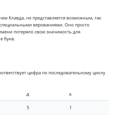
ем Клавда, не представляется возможным, так
и специальными верованиями. Оно просто
ремени потеряло свою значимость для
е букв.
соответствует цифра по последовательному циклу
Д
А
5
1