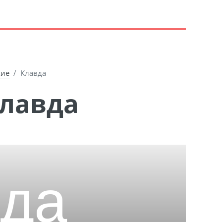
кие
Клавда
Клавда