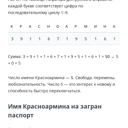
каждой букве соответствует цифра по
последовательному циклу 1–9.
К
Р
А
С
Н
О
А
Р
М
И
Н
А
3
9
1
1
6
7
1
9
5
1
6
1
Сумма: 3 + 9 + 1 + 1 + 6 + 7 + 1 + 9 + 5 + 1 + 6 + 1 =
50
→ 5
+ 0 = 5
Число имени Красноармина —
5
. Свобода, перемены,
любознательность. Число 5 — это интерес к новому и
способность быстро переключаться.
Имя Красноармина на загран
паспорт